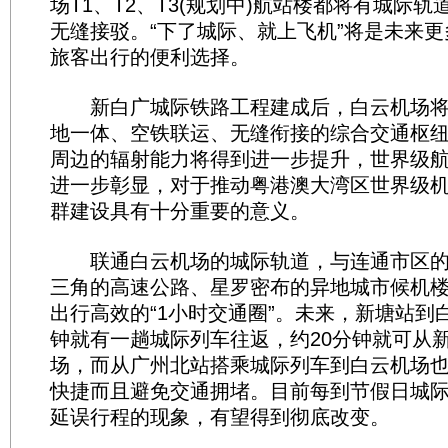
场T1、T2、T3(规划中)航站楼都将有城际
无缝接驳。“下了城际、就上飞机”将是未来
旅客出行的便利选择。
新白广城际铁路工程建成后，白云机场将
地一体、空铁联运、无缝衔接的综合交通枢
周边的辐射能力将得到进一步提升，世界级
进一步彰显，对于推动粤港澳大湾区世界级
群建设具有十分重要的意义。
联通白云机场的城际轨道，与连通市区的
三角的高速公路、星罗密布的异地城市候机
出行高效的“1小时交通圈”。未来，新塘站到
钟就有一趟城际列车往返，约20分钟就可从
场，而从广州北站搭乘城际列车到白云机场也
快捷而且避免交通拥堵。目前每到节假日城
延误行程的现象，有望得到彻底改变。