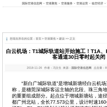
国际空港信息网
-
空港聚焦
-
空港服务
-
空港运营
-
临空经济
-
您现在所在的位置：
首页
>
空港聚焦
>
建设
>> 正文
白云机场：T1城际轨道站开始施工！T1A
客通道30日零时起关闭
2018-11-26
作者：冯文生 来源：
国际空港信息网
点击量：
“新白广城际轨道”是增城新塘经白云机场
称，是穗莞深城际客运主轴的北段、‪珠三角
的重要组成部分。起点位于增城新塘站，途
都广州北站，全长77.573公里，设计时速16