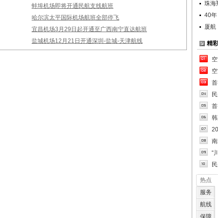
珠海
蚌埠机场即将开通民航支线航班
40
哈尔滨太平国际机场航班全部停飞
厦航
宜昌机场3月29日起开通至广西南宁直达航班
盐城机场12月21日开通深圳-盐城-天津航线
精
空
空
首
民
首
韩
2
南
“
民
热点
服务
航线
保障