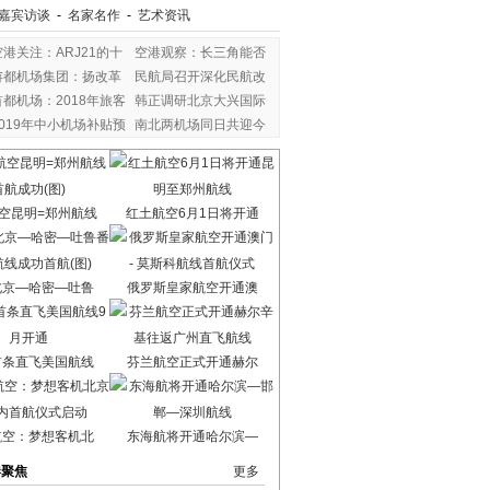
嘉宾访谈
-
名家名作
-
艺术资讯
空港关注：ARJ21的十
空港观察：长三角能否
年
首都机场集团：扬改革
民航局召开深化民航改
首都机场：2018年旅客
韩正调研北京大兴国际
2019年中小机场补贴预
南北两机场同日共迎今
空昆明=郑州航线
红土航空6月1日将开通
北京—哈密—吐鲁
俄罗斯皇家航空开通澳
首条直飞美国航线
芬兰航空正式开通赫尔
航空：梦想客机北
东海航将开通哈尔滨—
港聚焦
更多