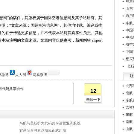
粤港
山东
通用
网”的稿件，其版权属于国际空港信息网及其子站所有。其
东航
明：“文章来源：国际空港信息网”。其他均转载、编译或摘
中国
目的在于传递更多信息，并不代表本站对其真实性负责。其他
中俄
站注明的文章来源。文章内容仅供参考，新闻纠错 airport
航空1
中国
想买
《江
讯微博
人人网
网易微博
航
北部
线代码共享合作
12
南航
来顶一下
东航
吉祥
东航
南航
马航与美航扩大代码共享运营亚洲航线
山航
宜昌至台湾直达航班正式起航