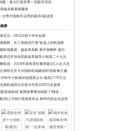
翔翼：努力打造世界一流航空培训
年 探秘东航客舱服务
：出售中国航司运营的最后4架波音
彩推荐
港关注：ARJ21的十年长征路
港观察：长三角能否打造“轨道上的机场群
都机场集团：扬改革风帆 展开放胸怀 成为
航局召开深化民航改革领导小组第二十七次
都机场：2018年旅客吞吐量突破1亿人次几无
正调研北京大兴国际机场建设时强调 树立服
019年中小机场补贴预算公示 最高1770万元
北两机场同日共迎今年第1000万名旅客
川航英雄机组”备降故事要拍电影了!网友：
航局11月例行新闻发布会 精华内容全在这里