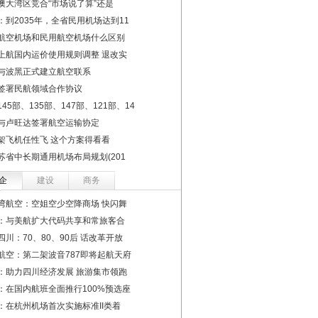
澳大湾区竞合“市场说了算”还是
：到2035年，全省民用机场达到11
航空机场和民用航空机场什么区别
上航国内运价使用规则调整 退改实
与波黑正式建立航空联系
签署民航领域合作协议
45部、135部、147部、121部、14
与卢旺达签署航空运输协定
架飞机任性飞 这个方案得看看
苏省中长期通用机场布局规划(201
企
建设
商务
湾航空：空姐空少空降商场 快闪舞
：与美航扩大代码共享和常旅客合
四川：70、80、90后 话改革开放
航空：第二架波音787即将起航天府
：助力四川经济发展 旅游集市领跑
：在国内航班全面推行100%预选座
：在杭州机场首次实施标准II类着