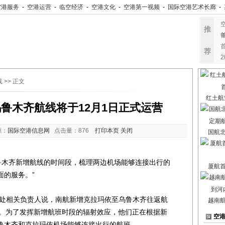
空港服务
-
空港运营
-
临空经济
-
空港文化
-
空港第一视频
-
国际空港艺术长廊
-
推
荐
线
>> 正文
红土航
鲁木齐航线将于12月1日正式运营
源：
国际空港信息网
点击量：
876
打印本页
关闭
国航
木齐新增航线的时间段，梳理两边机场能够连接出行的
厦航
面的服务。”
处相关负责人说，南航新增克拉玛依至乌鲁木齐往返航
越南
始运行。为了发挥新增航班时段的辐射效应，他们正在根据新
空
鲁木齐和克拉玛依机场能够连接出行的航班。