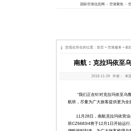
国际空港信息网
-
空港聚焦
-
您现在所在的位置：
首页
>
空港服务
>
航
南航：克拉玛依至乌
2018-11-29
作者： 来
“我们正在针对克拉玛依至乌鲁
航班，尽量为广大旅客提供更为全
11月28日，南航克拉玛依营业
班CZ6683/4将于12月1日开
增航班时刻表，为广大旅客梳理乌