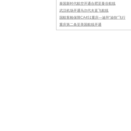
泰国新时代航空开通合肥至曼谷航线
武汉机场开通马尔代夫直飞航线
国航客舱保障CA451重庆—迪拜“渝快”飞行
重庆第二条至美国航线开通