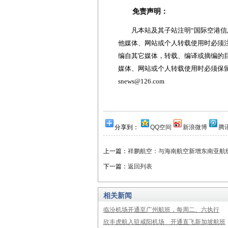
免责声明：
凡本站及其子站注明“国际空港信息
他媒体、网站或个人转载使用时必须注
编自其它媒体，转载、编译或摘编的
媒体、网站或个人转载使用时必须保留本
snews@126.com
分享到：
QQ空间
新浪微博
腾
上一篇：
祥鹏航空：与海南航空新增东南亚航
下一篇：
返回列表
相关新闻
临汾机场开通至广州航班，每周二、六执行
欣丰虎航入驻咸阳机场 开通直飞新加坡航班