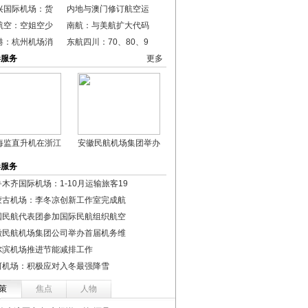
兴国际机场：货
内地与澳门修订航空运
航空：空姐空少
南航：与美航扩大代码
港：杭州机场消
东航四川：70、80、9
港服务
更多
海监直升机在浙江
安徽民航机场集团举办
港服务
木齐国际机场：1-10月运输旅客19
蒙古机场：李冬凉创新工作室完成航
国民航代表团参加国际民航组织航空
徽民航机场集团公司举办首届机务维
尔滨机场推进节能减排工作
河机场：积极应对入冬最强降雪
策
焦点
人物