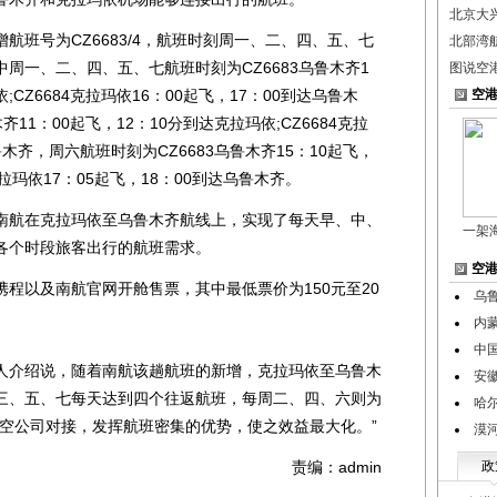
北京大
号为CZ6683/4，航班时刻周一、二、四、五、七
北部湾
周一、二、四、五、七航班时刻为CZ6683乌鲁木齐1
图说空
;CZ6684克拉玛依16：00起飞，17：00到达乌鲁木
空
齐11：00起飞，12：10分到达克拉玛依;CZ6684克拉
鲁木齐，周六航班时刻为CZ6683乌鲁木齐15：10起飞，
克拉玛依17：05起飞，18：00到达乌鲁木齐。
航在克拉玛依至乌鲁木齐航线上，实现了每天早、中、
一架
各个时段旅客出行的航班需求。
空
以及南航官网开舱售票，其中最低票价为150元至20
乌鲁
内
中
介绍说，随着南航该趟航班的新增，克拉玛依至乌鲁木
安
三、五、七每天达到四个往返航班，每周二、四、六则为
哈
航空公司对接，发挥航班密集的优势，使之效益最大化。”
漠
责编：admin
政