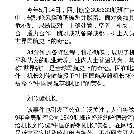
今年5月14日，四川航空3U8633航班在
中，驾驶舱风挡玻璃破裂并脱落。面对突如
危不乱、果断应对、正确处置，空管、机场
合，通力合作，航班成功备降成都，机上人
世界民航史上的奇迹。
34分钟的备降过程，惊心动魄，展现了机
平和优良的职业素养。业内人士普遍认为，
称“世界级”，是全球民航史上的奇迹。因在
作，机长刘传健被授予“中国民航英雄机长”
被授予“中国民航英雄机组”的荣誉。
刘传健机长
该事件也引发了公众广泛关注，人们将这次
9年全美航空公司1549航班迫降纽约哈德逊
给机长刘传健“中国的萨利机长”美誉。在网
员祈求平安以及给机组点赞外，不少网友还