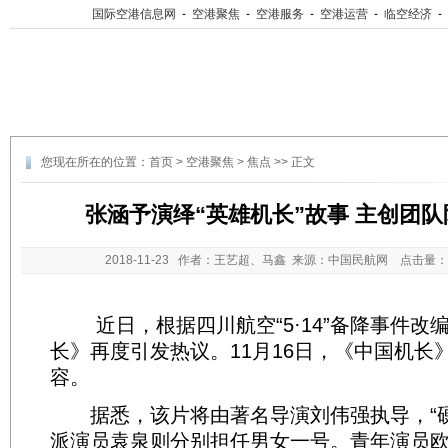
国际空港信息网
-
空港聚焦
-
空港服务
-
空港运营
-
临空经济
-
您现在所在的位置：
首页
>
空港聚焦
>
焦点
>> 正文
张涵予演绎“英雄机长”故事 主创团
2018-11-23
作者：王艺超、马鑫 来源：中国民航网 点击量：
近日，根据四川航空“5·14”备降事件改
长》再度引发热议。11月16日，《中国机长
容。
据悉，该片将由著名导演刘伟强执导，“硬
派演员袁泉则分别担任男女一号。青年演员