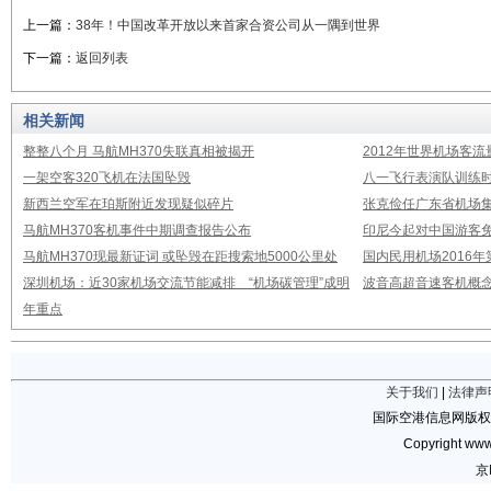
上一篇：
38年！中国改革开放以来首家合资公司从一隅到世界
下一篇：
返回列表
相关新闻
整整八个月 马航MH370失联真相被揭开
2012年世界机场客流
一架空客320飞机在法国坠毁
八一飞行表演队训练时
新西兰空军在珀斯附近发现疑似碎片
张克俭任广东省机场
马航MH370客机事件中期调查报告公布
印尼今起对中国游客免
马航MH370现最新证词 或坠毁在距搜索地5000公里处
国内民用机场2016
深圳机场：近30家机场交流节能减排 “机场碳管理”成明
波音高超音速客机概念
年重点
关于我们
|
法律声
国际空港信息网版权
Copyright www.
京