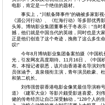
电影，肯定是一个绝佳的题材。
事实上，“川航备降事件”的确被多家影视
《湄公河行动》、《红海行动》等多部优秀
头筹。博纳影业集团董事长于冬表示：“当时
撼，他们就是中国当代的英雄，同时也是大
正是他们创造了这个奇迹，挽救了这么多生
叹!”
今年8月博纳影业集团备案拍摄《中国机
光，引发网友高度期待。11月16日，《中国
布。本报记者获悉，该片由香港著名导演刘
员张涵予、袁泉领衔主演，青年演员欧豪、
和第二机长。
刘伟强曾获香港电影金像奖最佳导演称号
道》《建军大业》等影片颇受影迷喜爱。刘
健的传奇经历让自己深受触动，“128个人的