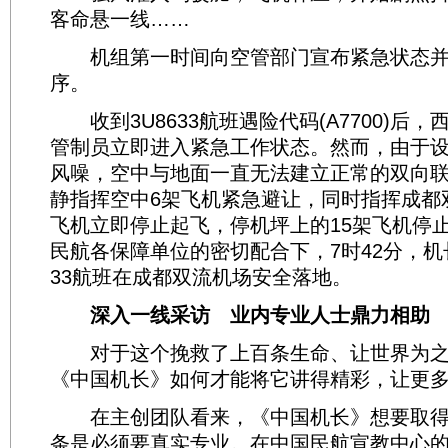
客命悬一线……
机组第一时间向空管部门宣布紧急状态并
序。
收到3U8633航班遇险代码(A7700)后
管制员立即进入紧急工作状态。然而，由于
风噪，空中与地面一直无法建立正常的双向
静指挥空中6架飞机紧急避让，同时指挥成都
飞机立即停止起飞，停机坪上的15架飞机停
民航各保障单位的密切配合下，7时42分，机长
33航班在成都双流机场安全落地。
深入一线采访 业内专业人士鼎力相助
对于这个挽救了上百条生命、让世界为之
《中国机长》如何才能将它讲得精彩，让更多
在主创团队看来，《中国机长》想要取得
条是必须要真实专业。在中国民航宣教中心