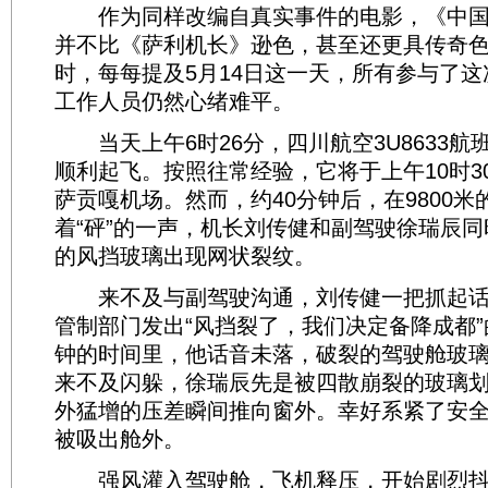
作为同样改编自真实事件的电影，《中国
并不比《萨利机长》逊色，甚至还更具传奇
时，每每提及5月14日这一天，所有参与了这
工作人员仍然心绪难平。
当天上午6时26分，四川航空3U8633航
顺利起飞。按照往常经验，它将于上午10时3
萨贡嘎机场。然而，约40分钟后，在9800米
着“砰”的一声，机长刘传健和副驾驶徐瑞辰
的风挡玻璃出现网状裂纹。
来不及与副驾驶沟通，刘传健一把抓起话
管制部门发出“风挡裂了，我们决定备降成都
钟的时间里，他话音未落，破裂的驾驶舱玻
来不及闪躲，徐瑞辰先是被四散崩裂的玻璃
外猛增的压差瞬间推向窗外。幸好系紧了安
被吸出舱外。
强风灌入驾驶舱，飞机释压，开始剧烈抖