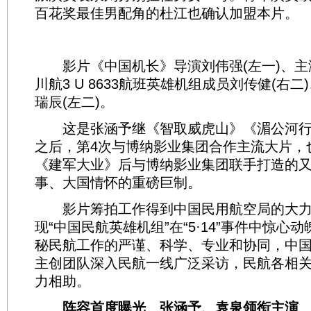
百花奖最佳男配角的杜江也确认加盟本片。
影片《中国机长》导演刘伟强(左一)、主演
川航3 U 8633航班英雄机组成员刘传健(右二
瑞辰(左二)。
这是张涵予继《智取威虎山》《湄公河行
之后，第4次与博纳影业集团合作主流大片，
《建军大业》后与博纳影业集团联手打造的
事、大国情怀的重磅巨制。
影片筹拍工作得到中国民用航空局的大力
现“中国民航英雄机组”在“5·14”事件中惊心
秘民航工作的严谨、科学、专业和协同，中
主创团队深入民航一线广泛采访，民航各相
力相助。
阵容首度曝光 张涵予、袁泉领衔主演