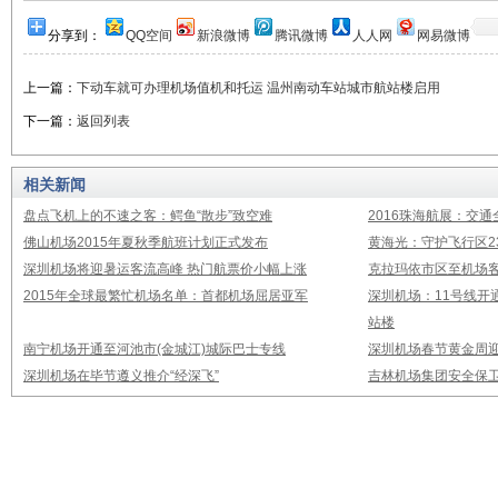
分享到：
QQ空间
新浪微博
腾讯微博
人人网
网易微博
上一篇：
下动车就可办理机场值机和托运 温州南动车站城市航站楼启用
下一篇：
返回列表
相关新闻
盘点飞机上的不速之客：鳄鱼“散步”致空难
2016珠海航展：交通
佛山机场2015年夏秋季航班计划正式发布
黄海光：守护飞行区23
深圳机场将迎暑运客流高峰 热门航票价小幅上涨
克拉玛依市区至机场
2015年全球最繁忙机场名单：首都机场屈居亚军
深圳机场：11号线开
站楼
南宁机场开通至河池市(金城江)城际巴士专线
深圳机场春节黄金周迎
深圳机场在毕节遵义推介“经深飞”
吉林机场集团安全保卫