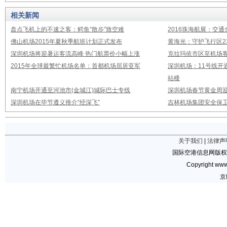
相关新闻
盘点飞机上的不速之客：鳄鱼“散步”致空难
2016珠海航展：交通
佛山机场2015年夏秋季航班计划正式发布
黄海光：守护飞行区23
深圳机场将迎暑运客流高峰 热门航票价小幅上涨
克拉玛依市区至机场
2015年全球最繁忙机场名单：首都机场屈居亚军
深圳机场：11号线开
站楼
南宁机场开通至河池市(金城江)城际巴士专线
深圳机场春节黄金周迎
深圳机场在毕节遵义推介“经深飞”
吉林机场集团安全保卫
关于我们
|
法律声
国际空港信息网版权
Copyright www.
京