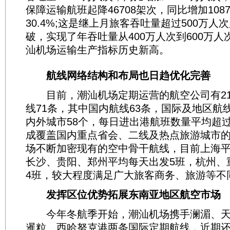
保障运输航班起降46708架次，同比增加108
30.4%;这是继上月旅客吞吐量超过500万人
破，实现了年吞吐量从400万人次到600万
汕机场运输生产指标历史新高。
航线网络结构和布局也日趋优化完善
目前，潮汕机场定期运营的航空公司有21
线71条，其中国内航线63条，国际及地区航
内外城市58个，每日进出港航班数量平均超过
成覆盖国内重点省会、二线及热点旅游城市的
场不断加密现有的空中骨干航线，目前上海平
长沙、贵阳、郑州平均每天出发5班，杭州、
4班，较大程度满足广大旅客商务、旅游等不
发挥区位优势拓展东南亚地区航空市场
今年冬航季开始，潮汕机场携手澜湄、天
暹粒、西哈努克港两条国际定期航线，近期