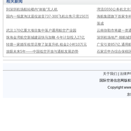
相关新闻
到深圳机场航站楼内“体验”无人机
湾流G550公务机北
国内一报废淘汰退役波音737-300飞机出售只需150万
海航集团旗下首家专
落成
武汉:170亿重大项目集中落户通用航空产业园
云南弥勒市将建一类通
珠海金湾航空新城建设快马加鞭 今年计划投入27亿
深圳机场地产 领航城
转塘一家婚车租赁店整了架直升机 租金2小时10万元
广安引资857亿 通
放眼未来5年——中国低空开放与通航发展趋势
石家庄申办综合保税
关于我们
|
法律声
国际空港信息网版权
Copyright www.
京