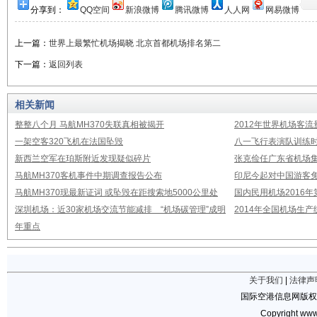
分享到：
QQ空间
新浪微博
腾讯微博
人人网
网易微博
上一篇：
世界上最繁忙机场揭晓 北京首都机场排名第二
下一篇：
返回列表
相关新闻
整整八个月 马航MH370失联真相被揭开
2012年世界机场客流
一架空客320飞机在法国坠毁
八一飞行表演队训练时
新西兰空军在珀斯附近发现疑似碎片
张克俭任广东省机场
马航MH370客机事件中期调查报告公布
印尼今起对中国游客免
马航MH370现最新证词 或坠毁在距搜索地5000公里处
国内民用机场2016
深圳机场：近30家机场交流节能减排 “机场碳管理”成明
2014年全国机场生
年重点
关于我们
|
法律声
国际空港信息网版权
Copyright www.