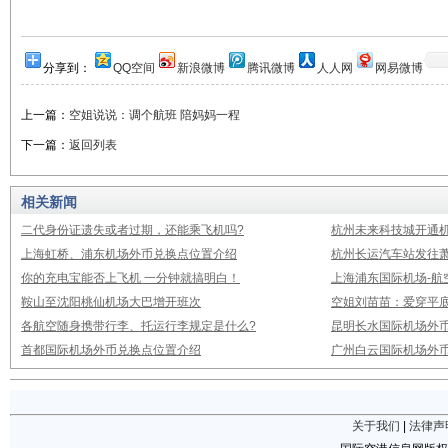
分享到：
QQ空间
新浪微博
腾讯微博
人人网
网易微博
上一篇：
空姐说说：调个航班 陪妈妈一程
下一篇：
返回列表
相关新闻
二代身份证遗失或者过期，还能乘飞机吗?
杭州未来科技城开通
上海虹桥、浦东机场外币兑换点位置介绍
杭州长运汽车站发往
你的充电宝能否上飞机 一分钟就搞明白！
上海浦东国际机场-航
鞍山至沈阳桃仙机场大巴增开班次
空姐刘苗苗：爱穿平底
各航空随身携带行李、托运行李规定是什么?
昆明长水国际机场外
首都国际机场外币兑换点位置介绍
广州白云国际机场外
关于我们
|
法律声