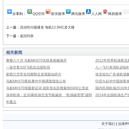
分享到：
QQ空间
新浪微博
腾讯微博
人人网
网易微博
上一篇：
流动性问题爆发 海航12.99亿卖大楼
下一篇：
返回列表
相关新闻
整整八个月 马航MH370失联真相被揭开
2012年世界机场客流
一架空客320飞机在法国坠毁
八一飞行表演队训练时
新西兰空军在珀斯附近发现疑似碎片
张克俭任广东省机场
马航MH370客机事件中期调查报告公布
印尼今起对中国游客免
马航MH370现最新证词 或坠毁在距搜索地5000公里处
国内民用机场2016
深圳机场：近30家机场交流节能减排 “机场碳管理”成明
2014年全国机场生
年重点
关于我们
|
法律声