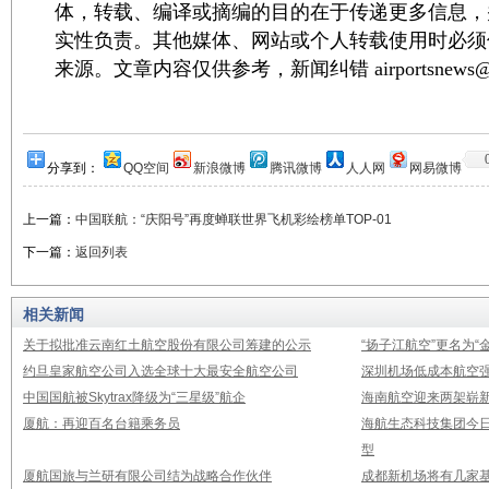
体，转载、编译或摘编的目的在于传递更多信息，
实性负责。其他媒体、网站或个人转载使用时必须
来源。文章内容仅供参考，新闻纠错 airportsnews@1
分享到：
QQ空间
新浪微博
腾讯微博
人人网
网易微博
上一篇：
中国联航：“庆阳号”再度蝉联世界飞机彩绘榜单TOP-01
下一篇：
返回列表
相关新闻
关于拟批准云南红土航空股份有限公司筹建的公示
“扬子江航空”更名为“
约旦皇家航空公司入选全球十大最安全航空公司
深圳机场低成本航空强
中国国航被Skytrax降级为“三星级”航企
海南航空迎来两架崭新A3
厦航：再迎百名台籍乘务员
海航生态科技集团今日
型
厦航国旅与兰研有限公司结为战略合作伙伴
成都新机场将有几家基