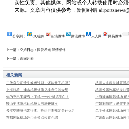
实性负责。其他媒体、网站或个人转载使用时必须
来源。文章内容仅供参考，新闻纠错 airportsnews@1
分享到：
QQ空间
新浪微博
腾讯微博
人人网
网易微博
上一篇：
空姐日志：因爱发光 温情相伴
下一篇：
返回列表
相关新闻
二代身份证遗失或者过期，还能乘飞机吗?
杭州未来科技城开通
上海虹桥、浦东机场外币兑换点位置介绍
杭州长运汽车站发往
你的充电宝能否上飞机 一分钟就搞明白！
上海浦东国际机场-航
鞍山至沈阳桃仙机场大巴增开班次
空姐刘苗苗：爱穿平底
各航空随身携带行李、托运行李规定是什么?
昆明长水国际机场外
首都国际机场外币兑换点位置介绍
广州白云国际机场外