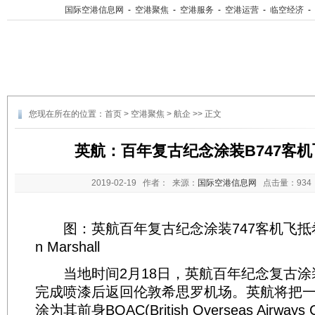
国际空港信息网
-
空港聚焦
-
空港服务
-
空港运营
-
临空经济
-
您现在所在的位置：
首页
>
空港聚焦
>
航企
>> 正文
英航：百年复古纪念涂装B747客
2019-02-19
作者： 来源：
国际空港信息网
点击量：
93
图：英航百年复古纪念涂装747客机飞抵希思
n Marshall
当地时间2月18日，英航百年纪念复古涂装
完成喷漆后返回伦敦希思罗机场。英航将把一
涂为其前身BOAC(British Overseas Airways C