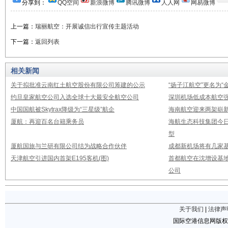
分享到：
QQ空间
新浪微博
腾讯微博
人人网
网易微博
上一篇：
瑞丽航空：开展诚信出行宣传主题活动
下一篇：
返回列表
相关新闻
关于拟批准云南红土航空股份有限公司筹建的公示
“扬子江航空”更名为“
约旦皇家航空公司入选全球十大最安全航空公司
深圳机场低成本航空强
中国国航被Skytrax降级为“三星级”航企
海南航空迎来两架崭新A3
厦航：再迎百名台籍乘务员
海航生态科技集团今日
型
厦航国旅与兰研有限公司结为战略合作伙伴
成都新机场将有几家基
天津航空引进国内首架E195客机(图)
首都航空在沈增设基地
公司
关于我们
|
法律声
国际空港信息网版权