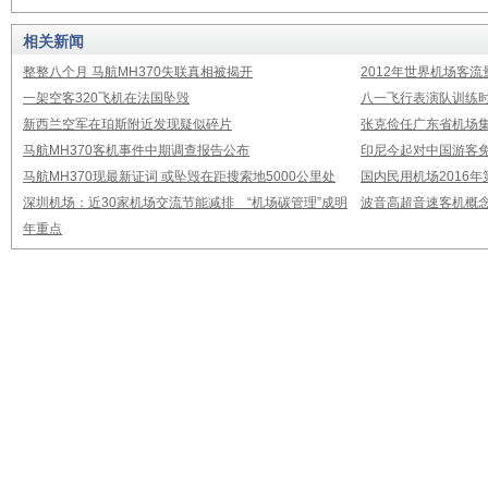
相关新闻
整整八个月 马航MH370失联真相被揭开
2012年世界机场客流
一架空客320飞机在法国坠毁
八一飞行表演队训练时
新西兰空军在珀斯附近发现疑似碎片
张克俭任广东省机场
马航MH370客机事件中期调查报告公布
印尼今起对中国游客免
马航MH370现最新证词 或坠毁在距搜索地5000公里处
国内民用机场2016
深圳机场：近30家机场交流节能减排 “机场碳管理”成明
波音高超音速客机概念
年重点