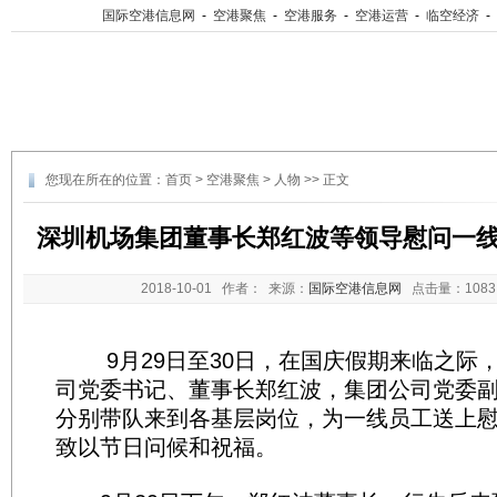
国际空港信息网
-
空港聚焦
-
空港服务
-
空港运营
-
临空经济
-
您现在所在的位置：
首页
>
空港聚焦
>
人物
>> 正文
深圳机场集团董事长郑红波等领导慰问一
2018-10-01
作者： 来源：
国际空港信息网
点击量：
10
9月29日至30日，在国庆假期来临之际
司党委书记、董事长郑红波，集团公司党委
分别带队来到各基层岗位，为一线员工送上
致以节日问候和祝福。