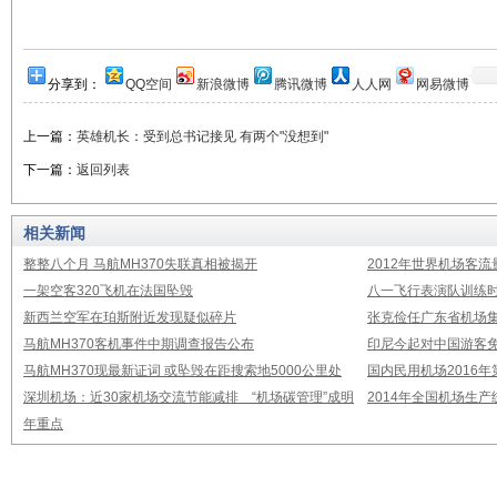
分享到：
QQ空间
新浪微博
腾讯微博
人人网
网易微博
上一篇：
英雄机长：受到总书记接见 有两个"没想到"
下一篇：
返回列表
相关新闻
整整八个月 马航MH370失联真相被揭开
2012年世界机场客流
一架空客320飞机在法国坠毁
八一飞行表演队训练时
新西兰空军在珀斯附近发现疑似碎片
张克俭任广东省机场
马航MH370客机事件中期调查报告公布
印尼今起对中国游客免
马航MH370现最新证词 或坠毁在距搜索地5000公里处
国内民用机场2016
深圳机场：近30家机场交流节能减排 “机场碳管理”成明
2014年全国机场生
年重点