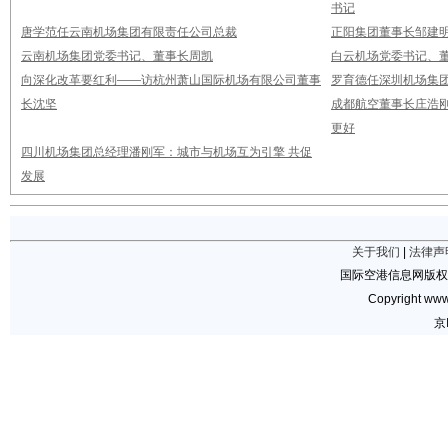
书记
唐学范任云南机场集团有限责任公司总裁
正阳集团董事长邹建
云南机场集团党委书记、董事长周凯
白云机场党委书记、董
向深化改革要红利——访杭州萧山国际机场有限公司董事
罗育德任深圳机场集
长沈坚
成都航空董事长庄浩刚
更好
四川机场集团总经理潘刚军：城市与机场互为引擎 共促
发展
关于我们
|
法律声
国际空港信息网版权
Copyright www.
京