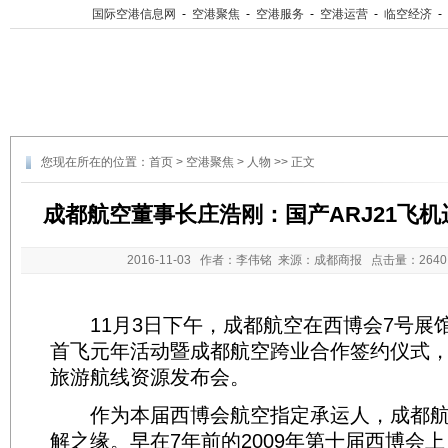
国际空港信息网
-
空港聚焦
-
空港服务
-
空港运营
-
临空经济
-
您现在所在的位置：
首页
>
空港聚焦
>
人物
>> 正文
成都航空董事长庄浩刚：国产ARJ21飞
2016-11-03
作者：李伟铭 来源：成都商报 点击量：
26
11月3日下午，成都航空在西博会7号展馆举
首飞元年活动暨成都航空跨业合作签约仪式
旅游航线资源发布会。
作为本届西博会航空指定承运人，成都航
解之缘。早在7年前的2009年第十届西博会