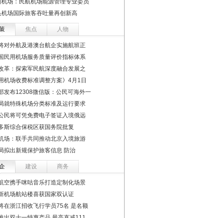
圳机场：民航机场能源管理专业委员
头机场国际旅客吞吐量再创新高
策
焦点
人物
将对外航及港澳台航企实施航班正
国民用机场服务质量评价指标体系
改革：探索军民航深度融合发展之
用机场收费标准调整方案》4月1日
部发布12308微信版：公民可海外一
局就特殊机场分类标准及运行要求
公民将可凭免费电子签证入境俄远
多斯综合保税区获国务院批复
机场：联手共同推动北京入境旅游
局拟出新规保护旅客信息 防治
企
建设
商务
航空携手咪咕音乐打造定制化场景
新机场航站楼喜获国家双认证
将在浙江招收飞行学员75名 是名额
推出双十一特惠产品 最高直减111