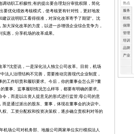
地调动职工积极性;有的提出要合理划分审批权限，简化
热点
提出要优化绩效考核模式，使考核更有针对性，更好地发
服务
和建议说明职工看得很准，对深化改革寄予了期望”。沈
航线
，加大深化改革的力度，以进一步增强企业综合竞争力，
保障
到实惠，分享机场的改革成果。
管理
培训
品牌
产业
革?沈坚说，一是深化法人独立公司改革。目前，机场
营中法人治理结构不完善，需要推动完善现代企业制度，
事的工作职责和履职要求。今后，你的董事会怎么开?董
出的董事、监事履职情况怎么样等，都要有明确的要求。
命令，而是以出资人提意见的形式进行监管;母公司的意
，而是通过派出的股东、董事，体现在董事会的决议中。
人权、工资分配权和投资决策权，逐步确立责权利对等的
年机场公司对机务部、地服公司两家单位实行模拟法人