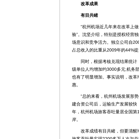
改革成果
有目共睹
“杭州机场近几年来在改革上做
验”。沈坚介绍，特别是授权经营
场意识和竞争活力。独立公司自20
占总收入的比重从2009年的44%提
同时，根据考核兑现结果统计，20
级单位人均增加约3000多元;机
也有了明显增加。事实说明，改革
惠。
“总的来看，杭州机场发展形势是
建合资公司后，运输生产发展较快，
年，杭州机场旅客吞吐量居全国第
岸。
改革成绩有目共睹，但要清醒地看
旅客吞吐量实现2200多万人次与