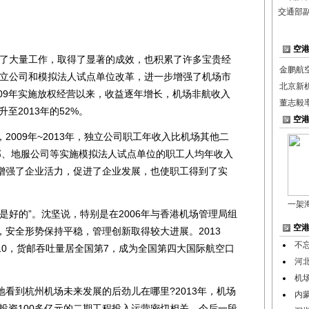
交通部
空
了大量工作，取得了显著的成效，也积累了许多宝贵经
金鹏航
独立公司和模拟法人试点单位改革，进一步增强了机场市
北京新
09年实施放权经营以来，收益逐年增长，机场非航收入
董志毅
升至2013年的52%。
空
09年~2013年，独立公司职工年收入比机场其他二
务部、地服公司等实施模拟法人试点单位的职工人均年收入
增强了企业活力，促进了企业发展，也使职工得到了实
一架
好的”。沈坚说，特别是在2006年与香港机场管理局组
空
安全形势保持平稳，管理创新取得较大进展。2013
不
10，货邮吞吐量居全国第7，成为全国第四大国际航空口
河
机
到杭州机场未来发展的后劲儿在哪里?2013年，机场
内
总投资100多亿元的二期工程投入运营密切相关，今后一段