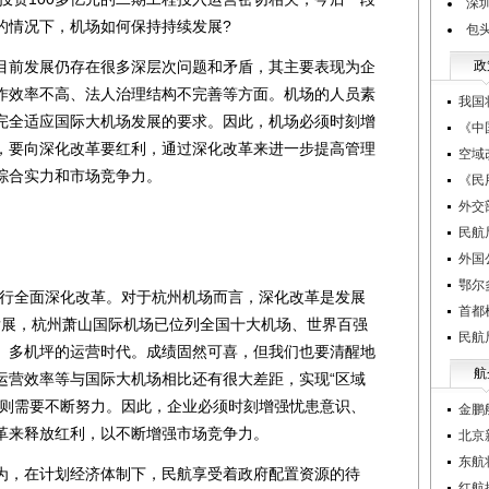
深
的情况下，机场如何保持持续发展?
包
前发展仍存在很多深层次问题和矛盾，其主要表现为企
政
作效率不高、法人治理结构不完善等方面。机场的人员素
我国
完全适应国际大机场发展的要求。因此，机场必须时刻增
《中
，要向深化改革要红利，通过深化改革来进一步提高管理
空域
综合实力和市场竞争力。
《民
外交
民航
外国
鄂尔
行全面深化改革。对于杭州机场而言，深化改革是发展
首都
发展，杭州萧山国际机场已位列全国十大机场、世界百强
民航
、多机坪的运营时代。成绩固然可喜，但我们也要清醒地
航
运营效率等与国际大机场相比还有很大差距，实现“区域
标则需要不断努力。因此，企业必须时刻增强忧患意识、
金鹏
革来释放红利，以不断增强市场竞争力。
北京
东航
，在计划经济体制下，民航享受着政府配置资源的待
红航