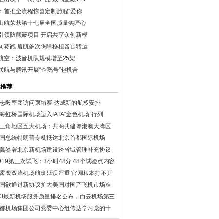
：首推全流程惊喜定制旅程“爱你
山航荣获第十七届全国质量奖匠心
引领防颠簸项目 开启共享众创新模
间赛跑 厦航多次保障移植器官转运
航空：波音机队规模增至25架
联航与腾讯开展“企鹅号”包机合
彩推荐
志毅率团访问柬埔寨 达成新的航权安排
海虹桥国际机场迈入IATA“金色机场”行列
三角地区五大机场：共商共建粤港澳大湾区
国总统特朗普专机抵达北京首都国际机场
冀签署北京新机场建设跨省域管理补充协议
919第三次试飞：3小时48分 48个试验点内容
雾袭双流机场航班延误严重 官网根本打不开
国欲通过新协议扩大美国对国产飞机市场准
CI最新机场服务质量排名公布，白云机场第三
都机场集团公司党委中心组传达学习党的十