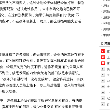
革开放的不断深入，这种计划经济体制已经被打破，特别
厦航
在资源配置中起决定性作用”，未来市场化趋向已势不可
厚道
弱化。在这种形势面前，如果仍然抱着原有的“优势”不
厦航
的应对，不在改革创新上下功夫，那么就很可能失去活
和时
奥凯
中国
精
董
革取得了许多成绩，但毋庸讳言，企业的改革还存在不
上
如，有的国有独资公司，并没有发挥出股权多元化混合所
珠
事会、经理层制定的制度不明，运作不规范;有的公司人事
美
不到位，缺乏发展的内生动力;有的部门缺乏市场意识、
京
。“改革只有进行时，没有完成时”。健全协调运转、有效
C
业内部管理人员能上能下、职工能进能退、收入能增能减
大
下很大功夫。
中
A
中，许多职工给我们提出了很好的意见和建议。有的提
首
、责权不匹配的问题，减少业务交叉;有的提出要完善用