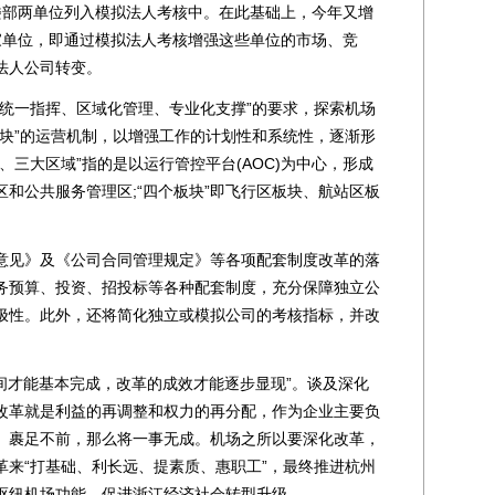
站楼部两单位列入模拟法人考核中。在此基础上，今年又增
家单位，即通过模拟法人考核增强这些单位的市场、竞
法人公司转变。
一指挥、区域化管理、专业化支撑”的要求，探索机场
板块”的运营机制，以增强工作的计划性和系统性，逐渐形
、三大区域”指的是以运行管控平台(AOC)为中心，形成
和公共服务管理区;“四个板块”即飞行区板块、航站区板
见》及《公司合同管理规定》等各项配套制度改革的落
务预算、投资、招投标等各种配套制度，充分保障独立公
极性。此外，还将简化独立或模拟公司的考核指标，并改
才能基本完成，改革的成效才能逐步显现”。谈及深化
改革就是利益的再调整和权力的再分配，作为企业主要负
、裹足不前，那么将一事无成。机场之所以要深化改革，
革来“打基础、利长远、提素质、惠职工”，最终推进杭州
枢纽机场功能，促进浙江经济社会转型升级。