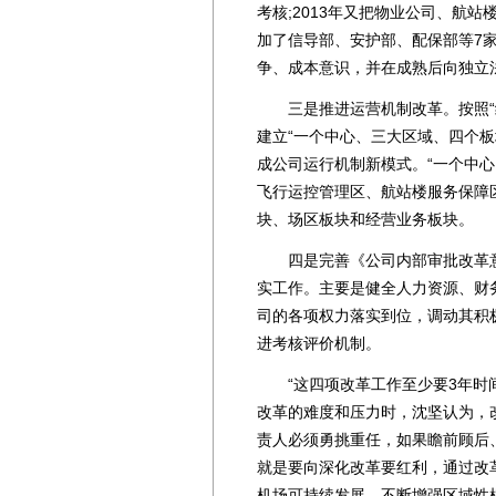
考核;2013年又把物业公司、航
加了信导部、安护部、配保部等7
争、成本意识，并在成熟后向独立
三是推进运营机制改革。按照“统
建立“一个中心、三大区域、四个
成公司运行机制新模式。“一个中心
飞行运控管理区、航站楼服务保障区
块、场区板块和经营业务板块。
四是完善《公司内部审批改革意
实工作。主要是健全人力资源、财
司的各项权力落实到位，调动其积
进考核评价机制。
“这四项改革工作至少要3年时间
改革的难度和压力时，沈坚认为，
责人必须勇挑重任，如果瞻前顾后
就是要向深化改革要红利，通过改
机场可持续发展，不断增强区域性