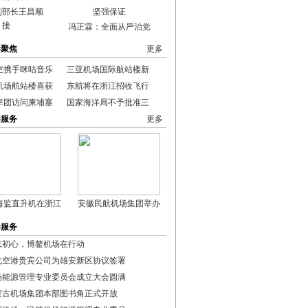
副部长王昌顺
接
冯正霖：全面从严治党
港聚焦
更多
空携手咪咕音乐
三亚机场国际航站楼新
机场航站楼喜获
东航将在浙江招收飞行
率团访问柬埔寨
国家海洋局不予批准三
港服务
更多
海监直升机在浙江
安徽民航机场集团举办
港服务
忘初心，博鳌机场在行动
北空港贵宾公司为雄安新区协议签署
场能源管理专业委员会成立大会圆满
蒙古机场集团本部图书角正式开放