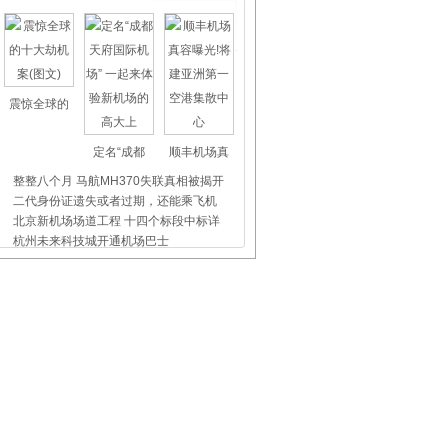
震惊全球的
定名“成都
顺丰机场真
整整八个月 马航MH370失联真相被揭开
二代身份证遗失或者过期，还能乘飞机
北京新机场场道工程 十四个标段中标详
杭州未来科技城开通机场巴士
上海虹桥、浦东机场外币兑换点位置介
昨天东航5509航班没出事，我们都应该
飞机晚点舞
国际儿童节
首都机场爱
石家庄机场空铁联运为盲人团队提供贴