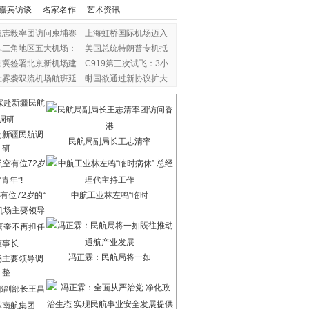
嘉宾访谈
-
名家名作
-
艺术资讯
董志毅率团访问柬埔寨
上海虹桥国际机场迈入
珠三角地区五大机场：
美国总统特朗普专机抵
京冀签署北京新机场建
C919第三次试飞：3小
大雾袭双流机场航班延
时
中国欲通过新协议扩大
赴新疆民航调
民航局副局长王志清率
研
有位72岁的“
中航工业林左鸣“临时
冯正霖：民航局将一如
场主要领导调
整