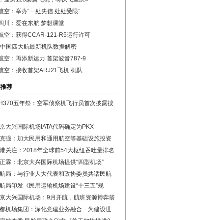
航空：举办“一处失信 处处受限”
四川：爱在东航 梦想课堂
航空：获得CCAR-121-R5运行许可
19中国四大航最新机队数据解密
航空：再添新运力 首架波音787-9
航空：接收首架ARJ21飞机 机队
彩推荐
H370五年祭：空军侦察机飞行员首次披露搜
京大兴国际机场IATA代码确定为PKX
克强：加大民用和通用航空等基础设施投资
港关注：2018年全球前54大枢纽吞吐量排名
正霖：北京大兴国际机场提供“四型机场”
航局：与行业人大代表和政协委员共话民航
航局印发《民用运输机场建设“十三五”规
京大兴国际机场：9月开航，航班资源博弈箭
都机场集团：深化党建业务融合 为建设世