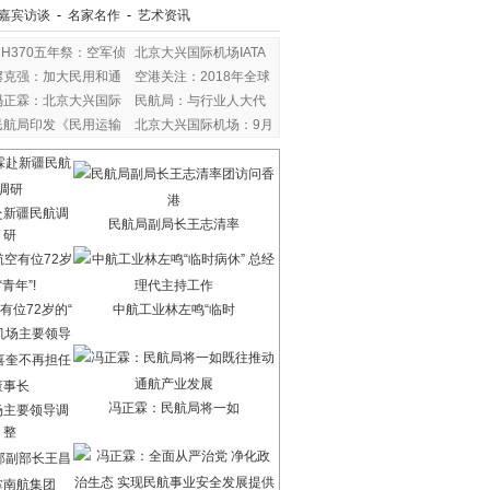
嘉宾访谈
-
名家名作
-
艺术资讯
MH370五年祭：空军侦
北京大兴国际机场IATA
察
李克强：加大民用和通
空港关注：2018年全球
冯正霖：北京大兴国际
民航局：与行业人大代
民航局印发《民用运输
北京大兴国际机场：9月
赴新疆民航调
民航局副局长王志清率
研
有位72岁的“
中航工业林左鸣“临时
冯正霖：民航局将一如
场主要领导调
整