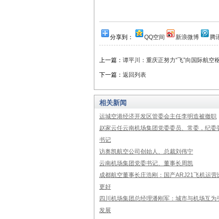
分享到：
QQ空间
新浪微博
腾
上一篇：
谭平川：重庆正努力“飞”向国际航空
下一篇：
返回列表
相关新闻
运城空港经济开发区管委会主任李明造被撤职
赵家云任云南机场集团党委委员、常委，纪委
书记
访奥凯航空公司创始人、总裁刘伟宁
云南机场集团党委书记、董事长周凯
成都航空董事长庄浩刚：国产ARJ21飞机运营
更好
四川机场集团总经理潘刚军：城市与机场互为引
发展