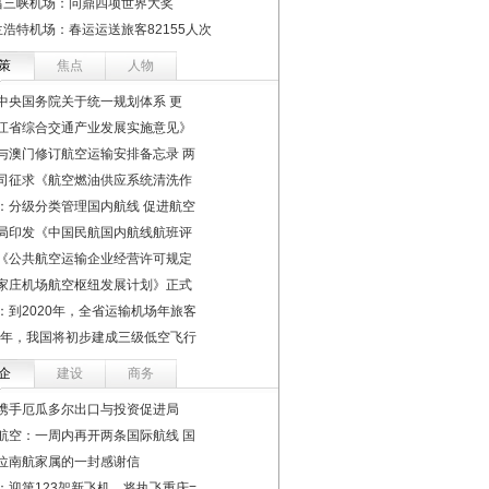
昌三峡机场：问鼎四项世界大奖
兰浩特机场：春运运送旅客82155人次
策
焦点
人物
中央国务院关于统一规划体系 更
江省综合交通产业发展实施意见》
与澳门修订航空运输安排备忘录 两
司征求《航空燃油供应系统清洗作
：分级分类管理国内航线 促进航空
局印发《中国民航国内航线航班评
《公共航空运输企业经营许可规定
家庄机场航空枢纽发展计划》正式
：到2020年，全省运输机场年旅客
22年，我国将初步建成三级低空飞行
企
建设
商务
携手厄瓜多尔出口与投资促进局
航空：一周内再开两条国际航线 国
位南航家属的一封感谢信
：迎第123架新飞机，将执飞重庆=