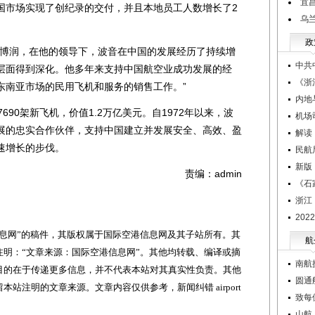
宜
国市场实现了创纪录的交付，并且本地员工人数增长了2
乌
政
博润，在他的领导下，波音在中国的发展经历了持续增
中共
层面得到深化。他多年来支持中国航空业成功发展的经
《浙
东南亚市场的民用飞机和服务的销售工作。”
内地
90架新飞机，价值1.2万亿美元。自1972年以来，波
机场
展的忠实合作伙伴，支持中国建立并发展安全、高效、盈
解读
速增长的步伐。
民航
新版
责编：admin
《石
浙江
20
网”的稿件，其版权属于国际空港信息网及其子站所有。其
航
明：“文章来源：国际空港信息网”。其他均转载、编译或摘
南航
目的在于传递更多信息，并不代表本站对其真实性负责。其他
圆通
站注明的文章来源。文章内容仅供参考，新闻纠错 airport
致每
山航