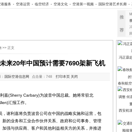
空港服务
-
空港运营
-
临空经济
-
空港文化
-
空港第一视频
-
国际空港艺术长廊
-
推
荐
物
>> 正文
冯正霖
未来20年中国预计需要7690架新飞机
源：
国际空港信息网
点击量：
748
打印本页
关闭
春秋航空
herry Carbary)为波音中国总裁。她将常驻北
llen)汇报工作。
西安机
，谢利嘉将负责波音公司在中国的战略实施和运营，包
、新的业务和工业合作伙伴关系、政府和公司事务、管理
、加强与供应商、客户和其他利益相关方的关系，并推进