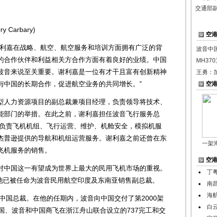
交通部
arbary)
空
利嘉在战略、航空、航空服务和培训方面拥有广泛的背
波音中
的合作伙伴和利益相关方合作方面有着良好的业绩。中国
MH37
波音来说至关重要。谢利嘉是一位有才干且富有创新精神
王勇：
与中国的长期合作，促进航空业务的共同增长。”
空
人力资源项目的副总裁兼项目经理，负责领导将技术、
能部门的举措。在此之前，谢利嘉担任波音飞行服务总
，负责飞机机组、飞行运营、维护、机舱安全，模拟机服
杰普逊提供的导航和机组运营服务。谢利嘉之前还曾在东
一架
飞机服务的销售。
空
中国这一有望成为世界上最大的民用飞机市场的重视。
丁
ns)，他已被任命为波音民用航空印度及东南亚销售副总裁。
南
海
中国总裁。在他的任期内，波音向中国交付了第2000架
白
中国、波音和中国商飞在浙江舟山联合设立的737完工和交