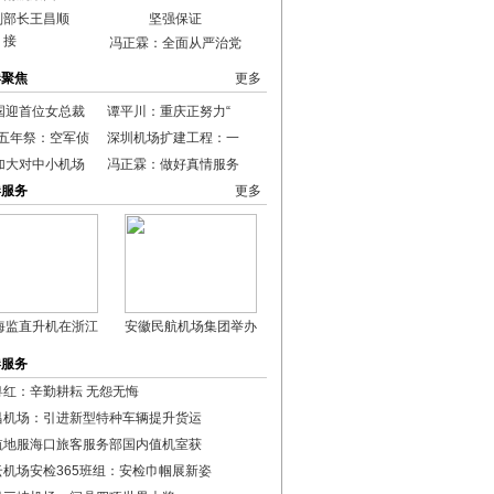
副部长王昌顺
接
冯正霖：全面从严治党
港聚焦
更多
国迎首位女总裁
谭平川：重庆正努力“
0五年祭：空军侦
深圳机场扩建工程：一
加大对中小机场
冯正霖：做好真情服务
港服务
更多
海监直升机在浙江
安徽民航机场集团举办
港服务
粤红：辛勤耕耘 无怨无悔
昌机场：引进新型特种车辆提升货运
航地服海口旅客服务部国内值机室获
云机场安检365班组：安检巾帼展新姿