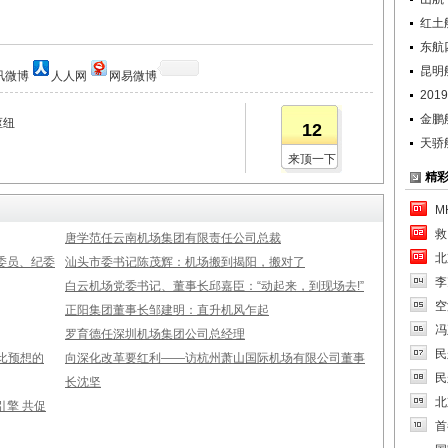
红土
东航
昆明
讯微博
人人网
网易微博
20
金鹏
枢纽
12
天骄
来顶一下
精
M
救
唐学范任云南机场集团有限责任公司总裁
北
委员、纪委
汕头市委书记陈茂辉：机场搬到揭阳，搬对了
李
白云机场党委书记、董事长邱嘉臣：“动起来，到现场去!”
空
正阳集团董事长邹建明：直升机风乍起
冯
罗育德任深圳机场集团公司总经理
民
比预想的
向深化改革要红利——访杭州萧山国际机场有限公司董事
民
长沈坚
北
擎 共促
首