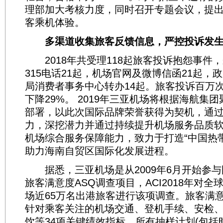
理部加大考核力度，同时召开专题会议，提
客乘机体验。
多渠道收集旅客反馈信息，严控投诉发
2018年共受理118起旅客投诉抱怨事件
315电话21起，机场官网及微博信函21起，
局消费者事务中心转办14起。旅客投诉百万次
下降29%。 2019年三亚机场将根据海航集
部署，以此次国际品牌荣誉获得为契机，通
力，深挖潜力并通过持续提升机场服务品质
机场综合服务保障能力，致力于打造“中国热
助力海南自贸区国际化发展进程。
据悉，三亚机场是从2009年6月开始参与国
旅客满意度ASQ调查项目，ACI2018年对全球
场近65万名出港旅客进行该项调查。旅客满意度
针对乘客关注的机场交通、登机手续、安检
饮等34项关键绩效指标，所有抽样计划(包括