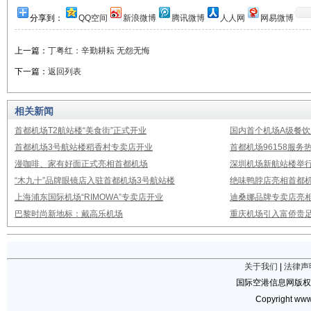
分享到：
QQ空间
新浪微博
腾讯微博
人人网
网易微博
上一篇：
丁粤红：辛勤耕耘 无怨无悔
下一篇：
返回列表
相关新闻
首都机场T2航站楼“美食街”正式开业
国内首个机场A级餐饮
首都机场3号航站楼稻香村专卖店开业
首都机场96158服
漫咖啡、家有好面正式亮相首都机场
深圳机场新航站楼举
“木九十”品牌眼镜店入驻首都机场3号航站楼
绝味鸭脖店亮相首都机
上海浦东国际机场“RIMOWA”专卖店开业
迪桑娜品牌专卖店亮
巴黎时尚新地标：戴高乐机场
重庆机场引入富侨贵
关于我们
|
法律声
国际空港信息网版权
Copyright www.