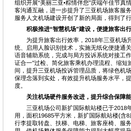
组织开展“美丽三亚•粽情伴您”庆端午佳节真
客沟通互融，进一步提升了三亚机场旅客服
服务人文机场建设开创了新的局面，得到了
积极推进“智慧机场”建设，便捷旅客出
为提升旅客出行效率，2018年三亚机场
统、启用人脸识别技术，实施无纸化便捷通
语音辅助系统，完成与局方投诉系统对接工作
证合一”过检、简化旅客乘机办理流程、缩短
间，提升三亚机场投诉管理品质，将绿色机
保理念落到实处，有效提升机场服务水平，
度。
关注机场硬件服务改进，提升综合保障
三亚机场公司新扩国际航站楼已于2018年
用，面积19685平方米，新扩国际航站楼(含
行李提取转盘、扶梯、电梯、旅客座椅、服务
用，使机场整体服务保障能力得到大幅度提