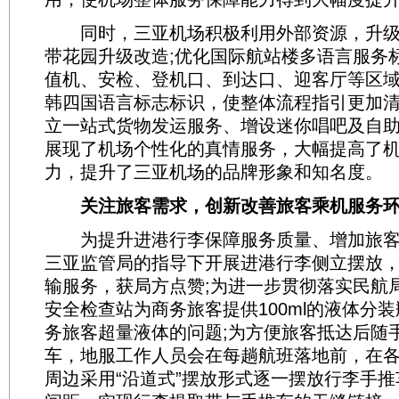
同时，三亚机场积极利用外部资源，升级
带花园升级改造;优化国际航站楼多语言服务
值机、安检、登机口、到达口、迎客厅等区
韩四国语言标志标识，使整体流程指引更加清
立一站式货物发运服务、增设迷你唱吧及自
展现了机场个性化的真情服务，大幅提高了
力，提升了三亚机场的品牌形象和知名度。
关注旅客需求，创新改善旅客乘机服务
为提升进港行李保障服务质量、增加旅客
三亚监管局的指导下开展进港行李侧立摆放，
输服务，获局方点赞;为进一步贯彻落实民航局
安全检查站为商务旅客提供100ml的液体分
务旅客超量液体的问题;为方便旅客抵达后随
车，地服工作人员会在每趟航班落地前，在
周边采用“沿道式”摆放形式逐一摆放行李手