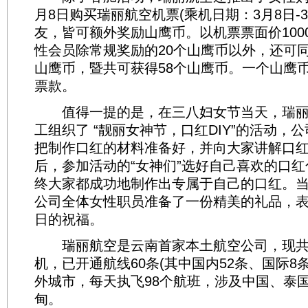
月8日购买瑞丽航空机票(乘机日期：3月8日-3
友，皆可额外奖励山鹰币。以机票票面价100
性会员除常规奖励的20个山鹰币以外，还可同
山鹰币，暨共可获得58个山鹰币。一个山鹰
票款。
值得一提的是，在三八妇女节当天，瑞丽
工组织了 “靓丽女神节，口红DIY”的活动，
把制作口红的材料准备好，并向大家讲解口
后，参加活动的“女神们”选好自己喜欢的口
终大家都成功地制作出专属于自己的口红。
公司全体女性职员准备了一份精美的礼品，
日的祝福。
瑞丽航空是云南首家本土航空公司，现共有
机，已开通航线60条(其中国内52条、国际8条
外城市，每天执飞98个航班，涉及中国、泰
甸。