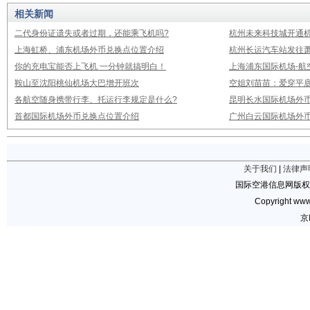
相关新闻
二代身份证遗失或者过期，还能乘飞机吗?
杭州未来科技城开通
上海虹桥、浦东机场外币兑换点位置介绍
杭州长运汽车站发往
你的充电宝能否上飞机 一分钟就搞明白！
上海浦东国际机场-航
鞍山至沈阳桃仙机场大巴增开班次
空姐刘苗苗：爱穿平底
各航空随身携带行李、托运行李规定是什么?
昆明长水国际机场外
首都国际机场外币兑换点位置介绍
广州白云国际机场外
关于我们
|
法律声
国际空港信息网版权
Copyright www.
京