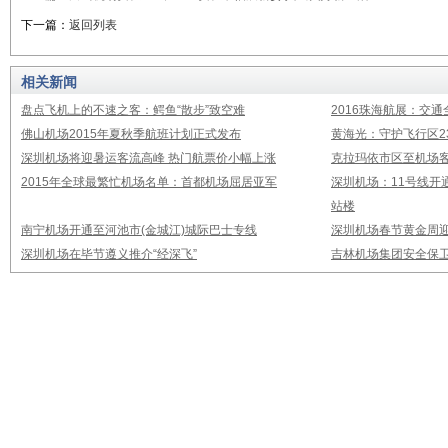
下一篇：
返回列表
相关新闻
盘点飞机上的不速之客：鳄鱼“散步”致空难
2016珠海航展：交通
佛山机场2015年夏秋季航班计划正式发布
黄海光：守护飞行区23
深圳机场将迎暑运客流高峰 热门航票价小幅上涨
克拉玛依市区至机场
2015年全球最繁忙机场名单：首都机场屈居亚军
深圳机场：11号线开
站楼
南宁机场开通至河池市(金城江)城际巴士专线
深圳机场春节黄金周迎
深圳机场在毕节遵义推介“经深飞”
吉林机场集团安全保卫