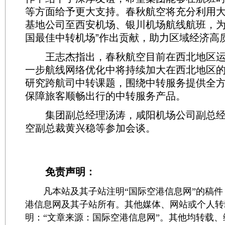
等方面给予更大支持。春秋航空将充分利用
基地公司至西安机场、银川机场航线航班，为
国最佳中转机场”作出贡献，助力区域经济高
王志杰指出，春秋航空目前在西北地区运
一步航线网络优化中将持续加大在西北地区
研究跨航司中转课题，围绕中转服务提供全
保障旅客顺畅出行的中转服务产品。
集团副总经理汤涛，咸阳机场公司副总经
空副总裁黄兴稳等参加会谈。
免责声明：
凡本站及其子站注明“国际空港信息网”的稿件
港信息网及其子站所有。其他媒体、网站或个人转
明：“文章来源：国际空港信息网”。其他均转载