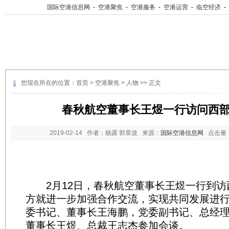
国际空港信息网
-
空港聚焦
-
空港服务
-
空港运营
-
临空经济
-
您现在所在的位置：
首页
>
空港聚焦
>
人物
>> 正文
春秋航空董事长王煜一行访问西
2019-02-14
作者：杨露 郭章波 来源：
国际空港信息网
点击量
2月12日，春秋航空董事长王煜一行到访
方就进一步加强合作交流，实现共同发展进
委书记、董事长王海鹏，党委副书记、总经
董事长王煜、总裁王志杰参加会谈。