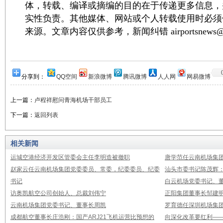
体，转载、编译或摘编的目的在于传递更多信息，
实性负责。其他媒体、网站或个人转载使用时必须
来源。文章内容仅供参考，新闻纠错 airportsnews@1
分享到：
QQ空间
新浪微博
腾讯微博
人人网
网易微博
上一篇：
卢程祥慰问青海机场干部员工
下一篇：
返回列表
相关新闻
运城空港经济开发区管委会主任李明造被撤职
唐学范任云南机场集
赵家云任云南机场集团党委委员、常委，纪委委员、纪委
汕头市委书记陈茂辉
书记
白云机场党委书记、董
访奥凯航空公司创始人、总裁刘伟宁
正阳集团董事长邹建
云南机场集团党委书记、董事长周凯
罗育德任深圳机场集
成都航空董事长庄浩刚：国产ARJ21飞机运营比预想的
向深化改革要红利—