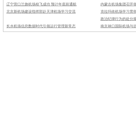
辽宁营口兰旗机场校飞成功 预计年底前通航
内蒙古机场集团召开
北京新机场建设指挥部赴天津机场学习交流
克拉玛依机场学习贯
政治纪律行为的处分
长水机场信息数据时代引领运行管理新常态
南京禄口国际机场与