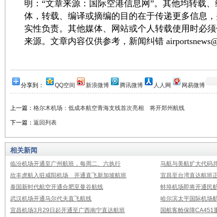
明：“文章来源：国际空港信息网”。其他均转载
体，转载、编译或摘编的目的在于传递更多信息，
实性负责。其他媒体、网站或个人转载使用时必须
来源。文章内容仅供参考，新闻纠错 airportsnews@1
分享到：
QQ空间
新浪微博
腾讯微博
人人网
网易微博
上一篇：
格尔木机场：低成本航空青海支线首次亮相 将开郑州航线
下一篇：
返回列表
相关新闻
临汾机场开通至广州航班，每周二、六执行
马航与美航扩大代码
欣丰虎航入驻咸阳机场 开通直飞新加坡航班
宜昌至台湾直达航班
泰国新时代航空开通合肥至曼谷航线
蚌埠机场即将开通民
武汉机场开通马尔代夫直飞航线
哈尔滨太平国际机场
宜昌机场3月29日起开通至广西南宁直达航班
国航客舱保障CA451