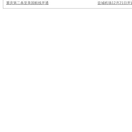
重庆第二条至美国航线开通
盐城机场12月21日开