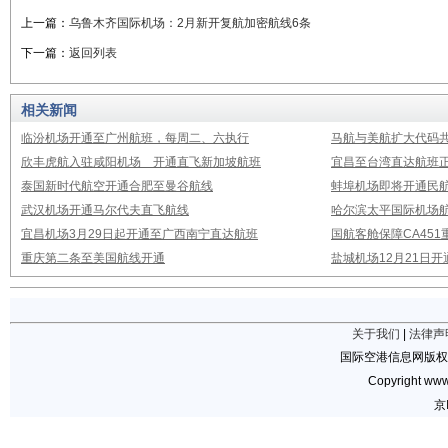
上一篇：
乌鲁木齐国际机场：2月新开复航加密航线6条
下一篇：
返回列表
相关新闻
临汾机场开通至广州航班，每周二、六执行
马航与美航扩大代码
欣丰虎航入驻咸阳机场 开通直飞新加坡航班
宜昌至台湾直达航班
泰国新时代航空开通合肥至曼谷航线
蚌埠机场即将开通民
武汉机场开通马尔代夫直飞航线
哈尔滨太平国际机场
宜昌机场3月29日起开通至广西南宁直达航班
国航客舱保障CA451
重庆第二条至美国航线开通
盐城机场12月21日开
关于我们
|
法律声
国际空港信息网版权
Copyright www.
京