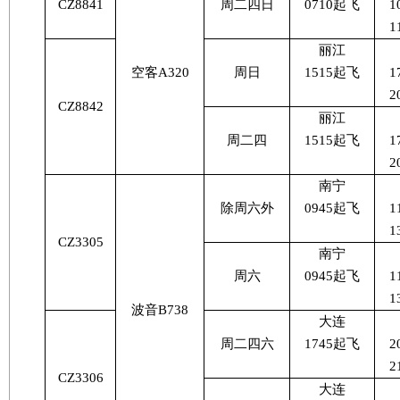
CZ8841
周二四日
0710
起飞
1
1
丽江
空客
A320
周日
1515
起飞
1
2
CZ8842
丽江
周二四
1515
起飞
1
2
南宁
除周六外
0945
起飞
1
1
CZ3305
南宁
周六
0945
起飞
1
1
波音
B738
大连
周二四六
1745
起飞
2
2
CZ3306
大连