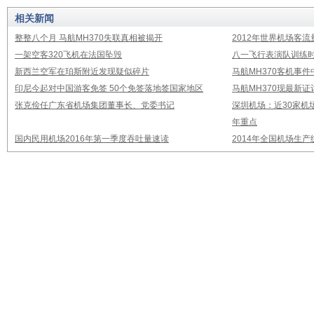
相关新闻
整整八个月 马航MH370失联真相被揭开
2012年世界机场客流
一架空客320飞机在法国坠毁
八一飞行表演队训练时
新西兰空军在珀斯附近发现疑似碎片
马航MH370客机事
印尼今起对中国游客免签 50个免签落地签国家地区
马航MH370现最新证
张克俭任广东省机场集团董事长、党委书记
深圳机场：近30家机
年重点
国内民用机场2016年第一季度吞吐量速读
2014年全国机场生