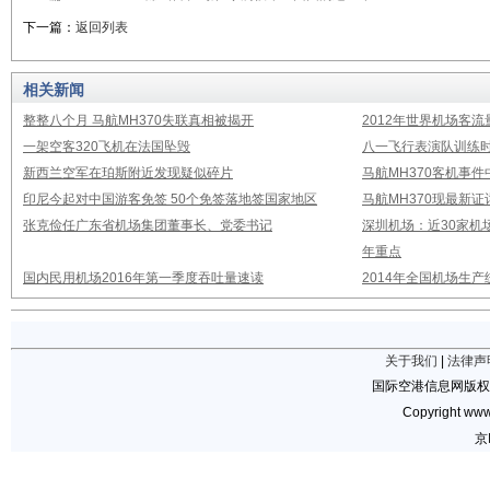
下一篇：
返回列表
相关新闻
整整八个月 马航MH370失联真相被揭开
2012年世界机场客流
一架空客320飞机在法国坠毁
八一飞行表演队训练时
新西兰空军在珀斯附近发现疑似碎片
马航MH370客机事
印尼今起对中国游客免签 50个免签落地签国家地区
马航MH370现最新证
张克俭任广东省机场集团董事长、党委书记
深圳机场：近30家机
年重点
国内民用机场2016年第一季度吞吐量速读
2014年全国机场生
关于我们
|
法律声
国际空港信息网版权
Copyright www.
京