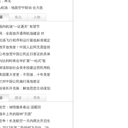
运，再见
岛机场：地面空中联动 合力急
策
焦点
人物
国内机场“一证通关” 有望节
局：全面放开通用机场建设 对
机场飞行程序和运行最低标准规定
酋开放免签！中国人赴阿无需提前
公布放宽中国公民赴日签证的具体
与比利时将在华扩展“一站式”签
解读鼓励社会资本投建运营民用机
美国重大变更：不照做，十年美签
兰对中国公民施行落地签证
副省长许克振：解放思想主动谋划
企
建设
商务
航空：倾情服务春运 温暖回
顺丰上市的敲钟“天团”
必争！长龙航空一天内两次开启生
：2017年第二阶段招飞启动 “女