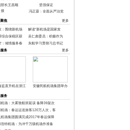
副部长王昌顺
接
冯正霖：全面从严治党
港聚焦
更多
议：围绕新机场
解读“新机场是国家发
斯综合保税区获
吴仁彪委员：积极作为
空：倾情服务春
东航学习贯彻习总书记
港服务
更多
海监直升机在浙江
安徽民航机场集团举办
港服务
明机场：大雾致航班延误 备降39架次
州机场：春运运送旅客120万人次，客
北机场集团圆满完成2017年春运保障
和浩特机场：为冲千万级机场作准备