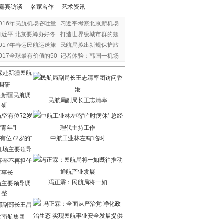
嘉宾访谈
-
名家名作
-
艺术资讯
2016年民航机场吞吐量
习近平考察北京新机场
习近平:北京要筹办好冬
打造世界级城市群的翅
2017年春运民航运送旅
民航局拟出新规保护旅
2017全球最有价值的50
记者体验：韩国一机场
赴新疆民航调
民航局副局长王志清率
研
有位72岁的“
中航工业林左鸣“临时
冯正霖：民航局将一如
场主要领导调
整