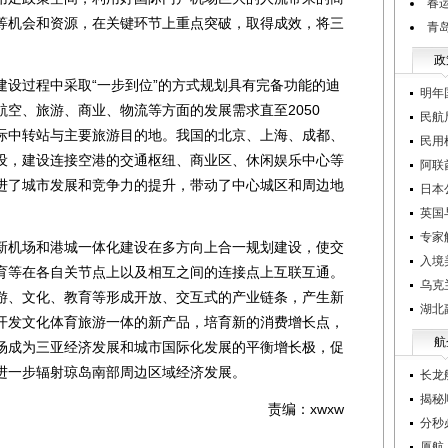
春
等机会和资源，在关键环节上重点突破，取得成效，将三
青
政
过程中采取“一步到位”的方式规划具有完备功能的迪
明年
空、旅游、商业、物流等方面的发展需求直至2050
民航
际中转站与主要旅游目的地。我国的北京、上海、成都、
民用
设，建设连接空港的交通枢纽、商业区、休闲娱乐中心等
阿联
进了城市发展和竞争力的提升，带动了中心城区和周边地
日本
英国
专家
机场和港城一体化建设在多方向上合一规划建设，使交
入境
育等在各自关节点上以及相互之间的连接点上互联互通。
乌克
游、文化、教育等形成开放、交互式的产业链条，产生新
湖北
开发文化体育旅游一体的新产品，培育新的消费增长点，
航
场成为三亚经济发展和城市国际化发展的平衡增长极，促
进一步辐射琼岛南部周边区域经济发展。
长龙
揭秘
责编：xwxw
分秒
厦航