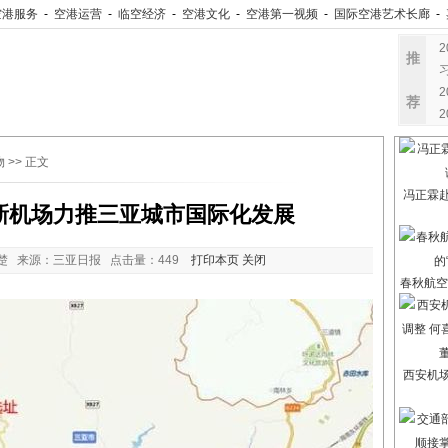
空港服务
-
空港运营
-
临空经济
-
空港文化
-
空港第一视频
-
国际空港艺术长廊
-
推
荐
物
>> 正文
冯正霖
新机场力推三亚城市国际化发展
楚 来源：三亚日报 点击量：
449
打印本页
关闭
春秋航空
西安机