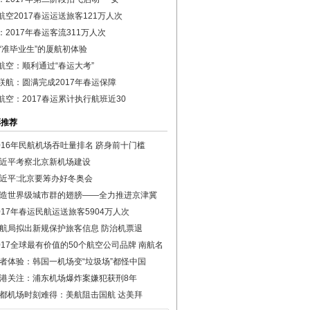
航空2017春运运送旅客121万人次
：2017年春运客流311万人次
后“准毕业生”的厦航初体验
航空：顺利通过“春运大考”
联航：圆满完成2017年春运保障
航空：2017春运累计执行航班近30
彩推荐
016年民航机场吞吐量排名 跻身前十门槛
近平考察北京新机场建设
近平:北京要筹办好冬奥会
造世界级城市群的翅膀——全力推进京津冀
017年春运民航运送旅客5904万人次
航局拟出新规保护旅客信息 防治机票退
017全球最有价值的50个航空公司品牌 南航名
者体验：韩国一机场变“垃圾场”都怪中国
港关注：浦东机场爆炸案嫌犯获刑8年
都机场时刻难得：美航阻击国航 达美拜