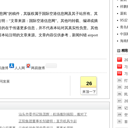
祥鹏
网”的稿件，其版权属于国际空港信息网及其子站所有。其
厦航
95
明：“文章来源：国际空港信息网”。其他均转载、编译或摘
青岛
目的在于传递更多信息，并不代表本站对其真实性负责。其他
中国
站注明的文章来源。文章内容仅供参考，新闻纠错 airport
海南
精
2
习
讯微博
人人网
网易微博
习
打
同发展
26
2
来顶一下
民
2
记
汕头市委书记陈茂辉：机场搬到揭阳，搬对了
空
正阳集团董事长邹建明：直升机风乍起
首