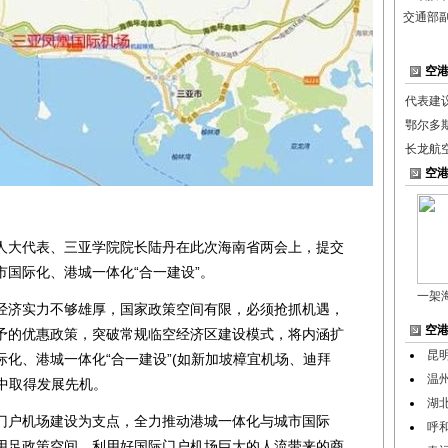
交通部
空
代表建
鄂尔多
长龙航
空
大代表、三亚学院院长陆丹在此次海南省两会上，提交
国际化、港城一体化“合一建设”。
一架
济实力不够雄厚，国家政策空间有限，必须抢抓机遇，
空
予的优惠政策，突破常规临空经济区建设模式，将内涵扩
昆
化、港城一体化“合一建设”(如新加坡樟宜机场、迪拜
温
设中取得发展先机。
湖
户机场建设为支点，全力推动港城一体化与城市国际
呼
用足政策空间，利用好国际门户机场巨大的人流带来的商