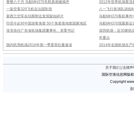
整整八个月 马航MH370失联真相被揭开
2012年世界机场客流
一架空客320飞机在法国坠毁
八一飞行表演队训练时
新西兰空军在珀斯附近发现疑似碎片
马航MH370客机事
印尼今起对中国游客免签 50个免签落地签国家地区
马航MH370现最新证
张克俭任广东省机场集团董事长、党委书记
深圳机场：近30家机
年重点
国内民用机场2016年第一季度吞吐量速读
2014年全国机场生
关于我们
|
法律声
国际空港信息网版权
Copyright www.
京