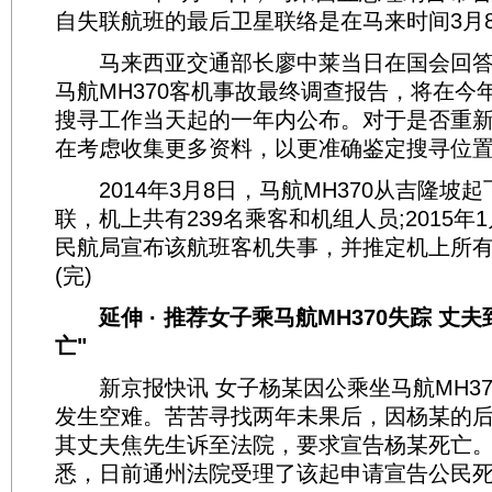
自失联航班的最后卫星联络是在马来时间3月8
马来西亚交通部长廖中莱当日在国会回答
马航MH370客机事故最终调查报告，将在今年
搜寻工作当天起的一年内公布。对于是否重
在考虑收集更多资料，以更准确鉴定搜寻位
2014年3月8日，马航MH370从吉隆坡
联，机上共有239名乘客和机组人员;2015年
民航局宣布该航班客机失事，并推定机上所
(完)
延伸 · 推荐女子乘马航MH370失踪 丈
亡"
新京报快讯 女子杨某因公乘坐马航MH37
发生空难。苦苦寻找两年未果后，因杨某的
其丈夫焦先生诉至法院，要求宣告杨某死亡
悉，日前通州法院受理了该起申请宣告公民