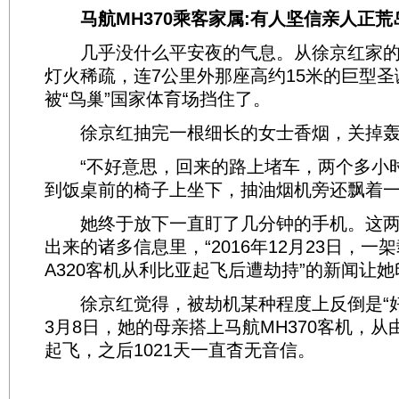
马航MH370乘客家属:有人坚信亲人正荒
几乎没什么平安夜的气息。从徐京红家的
灯火稀疏，连7公里外那座高约15米的巨型
被“鸟巢”国家体育场挡住了。
徐京红抽完一根细长的女士香烟，关掉轰
“不好意思，回来的路上堵车，两个多小时
到饭桌前的椅子上坐下，抽油烟机旁还飘着
她终于放下一直盯了几分钟的手机。这两
出来的诸多信息里，“2016年12月23日，一
A320客机从利比亚起飞后遭劫持”的新闻让
徐京红觉得，被劫机某种程度上反倒是“好消
3月8日，她的母亲搭上马航MH370客机，
起飞，之后1021天一直杳无音信。