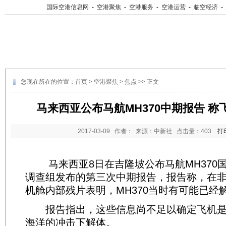
国际空港信息网
-
空港聚焦
-
空港服务
-
空港运营
-
临空经济
-
您现在所在的位置：
首页
>
空港聚焦
>
焦点
>> 正文
马来西亚公布马航MH370中期报告 
2017-03-09
作者： 来源：中新社 点击量：
403
打
马来西亚8日在吉隆坡公布马航MH370
调查组发布的第三次中期报告，报告称，在
机舱内部残片表明，MH370当时有可能已经
报告指出，这些信息尚不足以确定飞机是
海洋的冲击下解体。