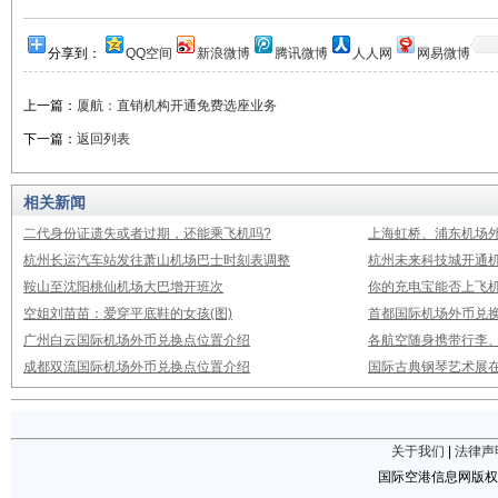
分享到：
QQ空间
新浪微博
腾讯微博
人人网
网易微博
上一篇：
厦航：直销机构开通免费选座业务
下一篇：
返回列表
相关新闻
二代身份证遗失或者过期，还能乘飞机吗?
上海虹桥、浦东机场
杭州长运汽车站发往萧山机场巴士时刻表调整
杭州未来科技城开通
鞍山至沈阳桃仙机场大巴增开班次
你的充电宝能否上飞机
空姐刘苗苗：爱穿平底鞋的女孩(图)
首都国际机场外币兑
广州白云国际机场外币兑换点位置介绍
各航空随身携带行李
成都双流国际机场外币兑换点位置介绍
国际古典钢琴艺术展在
关于我们
|
法律声
国际空港信息网版权