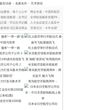
嘉宾访谈
-
名家名作
-
艺术资讯
两会聚焦：每个人心中
两会专递：中国民航安
首都机场集团：总书记
全球机场服务质量PK：
冯正霖：牢记总书记嘱
人大会议发言人提及中
民航局长冯正霖在两会
空港关注：今年全国“
：服务“一带一路
红土航空举行开航仪式
空公司子公司 J
长安航空首航并获政府
着力打造乌鲁木齐
青岛航空开航两周年：
业交付第1000架
日本全日空航空公司社