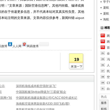
学子
明：“文章来源：国际空港信息网”。其他均转载、编译或摘
厦航
目的在于传递更多信息，并不代表本站对其真实性负责。其他
厦航
站注明的文章来源。文章内容仅供参考，新闻纠错 airport
海航
精
两
两
讯微博
人人网
网易微博
首
全
19
冯
人
来顶一下
民
空
C
公示
深圳机场低成本航空强劲“起飞”
白
司
中国国航被Skytrax降级为“三星级”航企
热点
联网+”转
中国民航机场建设集团公司(CACC)60年成长记
服务
海南航空迎来两架崭新A330-300飞机(图)
航线
奥凯航空有限公司创业10周年