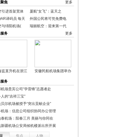
港聚焦
更多
空引进首架宽体
厦航“女飞”：蓝天之
AR译码员 每天
外国公民将可凭免费电
空与绵阳机场(
瑞丽航空：迎来第一代
港服务
更多
海监直升机在浙江
安徽民航机场集团举办
港服务
都机场贵宾公司“学雷锋”志愿者赴
人的“吉祥三宝”
伦贝尔机场被授予“突出贡献企业”
春机场：信息公司组织协同办公管理
勒泰机场：阳春三月 美丽与你同在
航新疆机场公安局候机楼派出所开展
策
焦点
人物