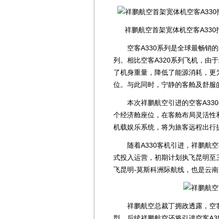
祥鹏航空首架宽体机空客A330
空客A330系列是全球最畅销的
列。相比空客A320系列飞机，由
了机身重量，降低了能源消耗，更
位。与此同时，宁静的客舱及舒服
本次祥鹏航空引进的空客A330-
个经济舱座位，在客舱布局灵活性
机载娱乐系统，将为旅客远程出行
随着A330客机引进，祥鹏航空机
式投入运营，初期计划执飞昆明至
飞昆明-莫斯科洲际航线，也是云
祥鹏航空总裁丁拥政透露，空客A
型，后续祥鹏航空还将引进空客A3