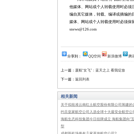
他媒体、网站或个人转载使用时必须注
编自其它媒体，转载、编译或摘编的
媒体、网站或个人转载使用时必须保留本
snews@126.com
分享到：
QQ空间
新浪微博
腾
上一篇：
厦航“女飞”：蓝天之上 看我绽放
下一篇：
返回列表
相关新闻
关于拟批准云南红土航空股份有限公司筹建的
约旦皇家航空公司入选全球十大最安全航空公
海航生态科技集团今日挂牌成立 海航集团向“互
型
成都新机场将有几家基地航空公司?