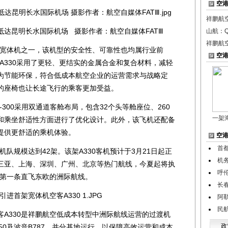
空
祥鹏航
抵达昆明长水国际机场 摄影作者：航空自媒体FATⅢ
山航：Q
祥鹏航
宽体机之一，该机型的安全性、可靠性也均属行业前
空
于A330采用了更轻、更结实的金属合金和复合材料，减轻
为节能环保，符合低成本航空企业的运营需求与战略定
的座椅也让长途飞行的乘客更加受益。
300采用双通道客舱布局，包含32个头等舱座位、260
一架
和乘坐舒适性方面进行了优化设计。此外，该飞机还配备
提供更舒适的乘机体验。
空
首
队规模达到42架。该架A330客机预计于3月21日起正
机务
三亚、上海、深圳、广州、北京等热门航线，今夏起将执
呼
南第一条直飞东欧的洲际航线。
长
阿
民
330是祥鹏航空低成本转型中洲际航线运营的过渡机
政
50及波音B787，并分基地运行，以保障高效运营和成本