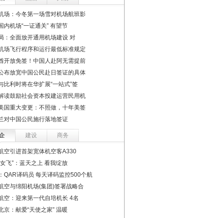
机场：今冬第一场雪对机场航班影
国内机场“一证通关” 有望节
局：全面放开通用机场建设 对
机场飞行程序和运行最低标准规定
酋开放免签！中国人赴阿无需提前
公布放宽中国公民赴日签证的具体
与比利时将在华扩展“一站式”签
解读鼓励社会资本投建运营民用机
美国重大变更：不照做，十年美签
兰对中国公民施行落地签证
企
建设
商务
航空引进首架宽体机空客A330
“女飞”：蓝天之上 看我绽放
：QAR译码员 每天译码监控500个航
航空与绵阳机场(集团)签署战略合
航空：迎来第一代自培机长 4名
北京：献爱“天使之家” 温暖