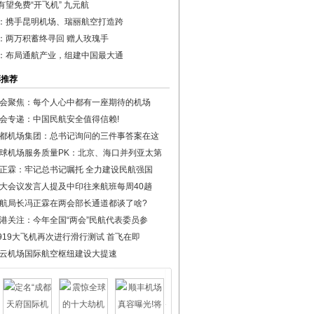
有望免费“开飞机” 九元航
：携手昆明机场、瑞丽航空打造跨
：两万积蓄终寻回 赠人玫瑰手
：布局通航产业，组建中国最大通
彩推荐
会聚焦：每个人心中都有一座期待的机场
会专递：中国民航安全值得信赖!
都机场集团：总书记询问的三件事答案在这
球机场服务质量PK：北京、海口并列亚太第
正霖：牢记总书记嘱托 全力建设民航强国
大会议发言人提及中印往来航班每周40趟
航局长冯正霖在两会部长通道都谈了啥?
港关注：今年全国“两会”民航代表委员参
919大飞机再次进行滑行测试 首飞在即
云机场国际航空枢纽建设大提速