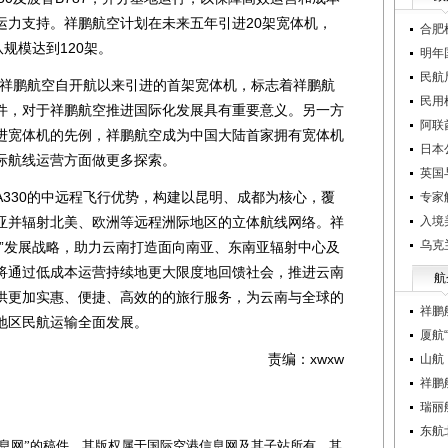
运力支持。祥鹏航空计划在未来五年引进20架宽体机，
合肥
规模达到120架。
明年
民航
祥鹏航空自开航以来引进的首架宽体机，标志着祥鹏航
民用
件，对于祥鹏航空推进国际化发展具有重要意义。另一方
阿联
进宽体机的先例，祥鹏航空成为中国大陆首家拥有宽体机
日本
际航线运营方面做更多探索。
英国
30的中远程飞行优势，构建以昆明、成都为核心，覆
专家
亚并辐射北美、欧洲等远程洲际地区的立体航线网络。祥
入境
乌克
路”发展战略，助力云南打造面向南亚、东南亚辐射中心及
将通过低成本运营持续地更大限度地回馈社会，推进云南
航
供更加实惠、便捷、高效的的旅行服务，为云南与全球的
祥鹏
地区民航运输全面发展。
厦航
责编：xwxw
山航
祥鹏
瑞丽
东航
网”的稿件，其版权属于国际空港信息网及其子站所有。其