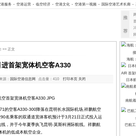
空港服务
-
空港运营
-
临空经济
-
空港文化
-
空港第一视频
-
国际空港艺术长廊
-
推
荐
企
>> 正文
海航
进首架宽体机空客A330
来源：
国际空港信息网
点击量：
410
打印本页
关闭
日本航
南航
71的空客A330-300降落在昆明长水国际机场,祥鹏航空
90名乘客的双通道宽体客机预计于3月21日正式投入运
航线，并于今年夏季执飞昆明-莫斯科洲际航线。祥鹏航
巴航工
体机的低成本航空企业。