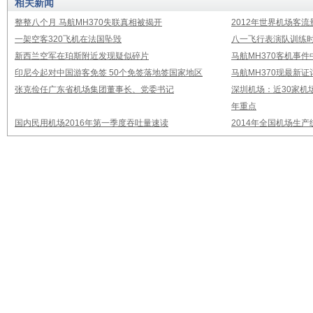
相关新闻
整整八个月 马航MH370失联真相被揭开
2012年世界机场客流
一架空客320飞机在法国坠毁
八一飞行表演队训练时
新西兰空军在珀斯附近发现疑似碎片
马航MH370客机事
印尼今起对中国游客免签 50个免签落地签国家地区
马航MH370现最新证
张克俭任广东省机场集团董事长、党委书记
深圳机场：近30家机
年重点
国内民用机场2016年第一季度吞吐量速读
2014年全国机场生