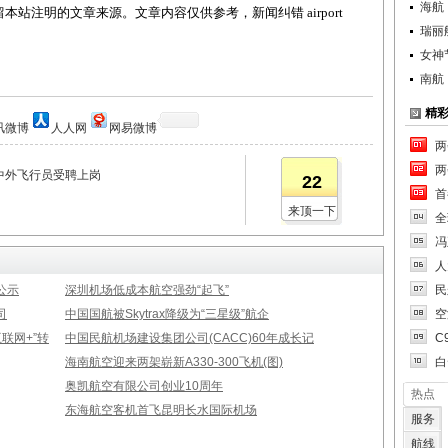
海航
站注明的文章来源。文章内容仅供参考，新闻纠错 airport
瑞丽
女神
南航
精
讯微博
人人网
网易微博
两
两
中外飞行员受聘上岗
22
首
来顶一下
全
冯
人
公示
深圳机场低成本航空强劲“起飞”
民
司
中国国航被Skytrax降级为“三星级”航企
空
联网+”转
中国民航机场建设集团公司(CACC)60年成长记
C
海南航空迎来两架崭新A330-300飞机(图)
白
奥凯航空有限公司创业10周年
热点
东海航空客机首飞昆明长水国际机场
服务
航线