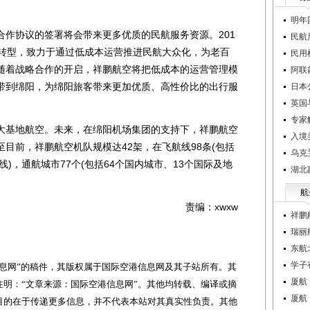
。
明年
协议的签署将会带来更多优质的民航服务资源。201
民航
略转型，致力于通过低成本运营推进民航大众化，为老百
民用
随着战略合作的开启，祥鹏航空将把低成本的运营管理模
阿联
带到绵阳，为绵阳旅客带来更加优质、高性价比的出行服
日本
英国
专家
基地航空。未来，在绵阳机场集团的支持下，祥鹏航空
入境
目前，祥鹏航空机队规模达42架，在飞航线98条(包括
乌克
线)，通航城市77个(包括64个国内城市、13个国际及地
湖北
航
责编：xwxw
祥鹏
瑞丽
东航
学子
网”的稿件，其版权属于国际空港信息网及其子站所有。其
厦航
明：“文章来源：国际空港信息网”。其他均转载、编译或摘
厦航
目的在于传递更多信息，并不代表本站对其真实性负责。其他