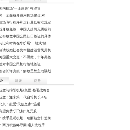
国内机场“一证通关” 有望节
局：全面放开通用机场建设 对
机场飞行程序和运行最低标准规定
酋开放免签！中国人赴阿无需提前
公布放宽中国公民赴日签证的具体
与比利时将在华扩展“一站式”签
解读鼓励社会资本投建运营民用机
美国重大变更：不照做，十年美签
兰对中国公民施行落地签证
副省长许克振：解放思想主动谋划
企
建设
商务
航空与绵阳机场(集团)签署战略合
航空：迎来第一代自培机长 4名
北京：献爱“天使之家” 温暖
有望免费“开飞机” 九元航
：携手昆明机场、瑞丽航空打造跨
：两万积蓄终寻回 赠人玫瑰手