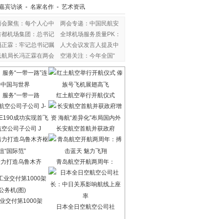
嘉宾访谈
-
名家名作
-
艺术资讯
两会聚焦：每个人心中
两会专递：中国民航安
首都机场集团：总书记
全球机场服务质量PK：
冯正霖：牢记总书记嘱
人大会议发言人提及中
民航局长冯正霖在两会
空港关注：今年全国“
：服务“一带一路
红土航空举行开航仪式
空公司子公司 J
长安航空首航并获政府
着力打造乌鲁木齐
青岛航空开航两周年：
业交付第1000架
日本全日空航空公司社