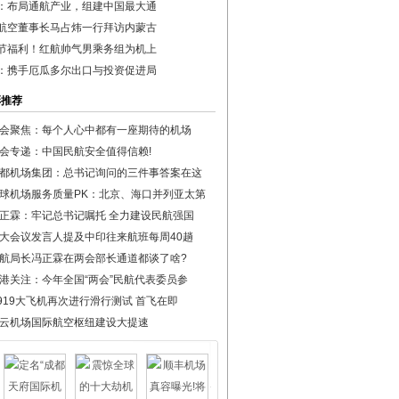
：布局通航产业，组建中国最大通
航空董事长马占炜一行拜访内蒙古
节福利！红航帅气男乘务组为机上
：携手厄瓜多尔出口与投资促进局
彩推荐
会聚焦：每个人心中都有一座期待的机场
会专递：中国民航安全值得信赖!
都机场集团：总书记询问的三件事答案在这
球机场服务质量PK：北京、海口并列亚太第
正霖：牢记总书记嘱托 全力建设民航强国
大会议发言人提及中印往来航班每周40趟
航局长冯正霖在两会部长通道都谈了啥?
港关注：今年全国“两会”民航代表委员参
919大飞机再次进行滑行测试 首飞在即
云机场国际航空枢纽建设大提速