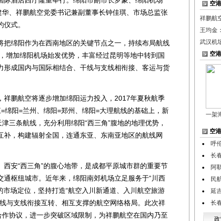
空
冯建华、祥鹏航空党委书记兼副董事长钟佳琪、市场总监张
祥鹏航
约仪式。
王均金
武汉机
把绵阳作为在西南地区的关键节点之一，持续布局航线
空
势，增加绵阳机场始发优势，丰富经过昆明等地中转到国
力形成国内与国际相结合、干线与支线相衔接、客运与货
鹏航空将逐步增加绵阳运力投入，2017年夏秋航季
=绵阳=兰州、绵阳=郑州、绵阳=大理航线的基础上，新
一架
天津三条航线，充分利用绵阳“西三角”腹地的地理优势，
空
互补，构建辐射全国，连通东亚、东南亚地区的航线网
呼
长
安“西三角”的腹心地带，是成都平原城市群的重要节
阿
交通枢纽城市。近年来，绵阳南郊机场立足服务于“川西
民
” 的市场定位，坚持打造“航空入川新通道、入川航空旅游
延
干线与支线衔接互转、相互支撑的航空网络格局。此次祥
长
略合作协议，进一步突破区域限制，为祥鹏航空在国内乃至
政