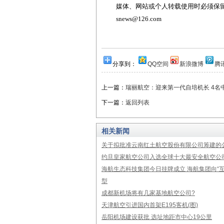
媒体、网站或个人转载使用时必须保留本
snews@126.com
分享到：
QQ空间
新浪微博
腾
上一篇：
瑞丽航空：迎来第一代自培机长 4名
下一篇：
返回列表
相关新闻
关于拟批准云南红土航空股份有限公司筹建的
约旦皇家航空公司入选全球十大最安全航空公
海航生态科技集团今日挂牌成立 海航集团向“互
型
成都新机场将有几家基地航空公司?
天津航空引进国内首架E195客机(图)
岳阳机场建设获批 选址地距市中心19公里