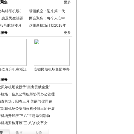
港聚焦
更多
空与绵阳机场(
瑞丽航空：迎来第一代
：惠及民生就要
两会聚焦：每个人心中
场3号航站楼月
达州新机场计划2018年
港服务
更多
海监直升机在浙江
安徽民航机场集团举办
港服务
伦贝尔机场被授予“突出贡献企业”
春机场：信息公司组织协同办公管理
勒泰机场：阳春三月 美丽与你同在
航新疆机场公安局候机楼派出所开展
吉机场开展庆“三八”主题系列活动
春机场安检开展“三·八”妇女节女
策
焦点
人物