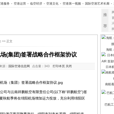
空港服务
-
空港运营
-
临空经济
-
空港文化
-
空港第一视频
-
国际空港艺术长廊
-
推
荐
企
>> 正文
海航
场(集团)签署战略合作框架协议
来源：
国际空港信息网
点击量：
343
打印本页
关闭
日本航
南航
公司与云南祥鹏航空有限责任公司(以下称“祥鹏航空”)签
年夏秋航季将在绵阳机场增加运力投放，充分利用绵阳区
。
巴航工
际酒店西厅隆重举行。绵阳市副市长罗蒙、绵阳机场