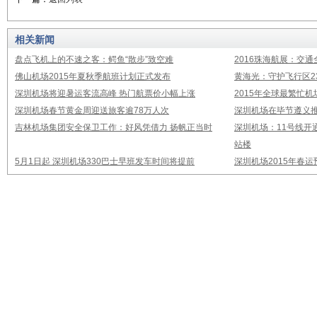
相关新闻
盘点飞机上的不速之客：鳄鱼“散步”致空难
2016珠海航展：交通
佛山机场2015年夏秋季航班计划正式发布
黄海光：守护飞行区23
深圳机场将迎暑运客流高峰 热门航票价小幅上涨
2015年全球最繁忙
深圳机场春节黄金周迎送旅客逾78万人次
深圳机场在毕节遵义推
吉林机场集团安全保卫工作：好风凭借力 扬帆正当时
深圳机场：11号线开
站楼
5月1日起 深圳机场330巴士早班发车时间将提前
深圳机场2015年春运