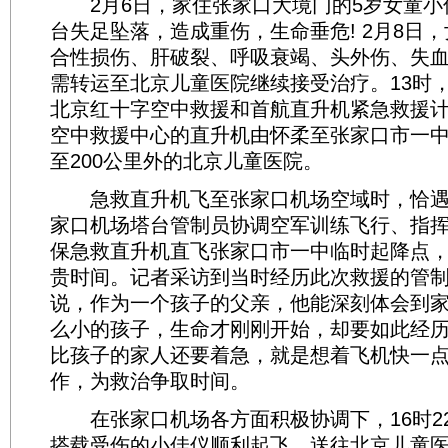
2月6日，家住张家口大境门的5岁女童小
台失足坠落，造成重伤，生命垂危! 2月8日
合性损伤、肝破裂、呼吸衰竭、头外伤、失
需转运至北京儿童医院继续接受治疗。13时
北京红十字空中救援和首航直升机紧急救援计划
空中救援中心的直升机由怀柔至张家口市一
至200公里外的北京儿童医院。
急救直升机飞至张家口机场空域时，恰遇
家口机场塔台管制员协调空军训练飞行、指
保急救直升机直飞张家口市一中临时起降点
贵时间。记者采访到当时经历此次救援的管
说，作为一个孩子的父亲，他能深刻体会到
么小的孩子，生命才刚刚开始，却要如此经
比孩子的家人还要着急，就是想着飞机快一
作，为救治争取时间。
在张家口机场各方面积极协调下，16时2
搭载受伤的小佳仪顺利起飞，送往北京儿童