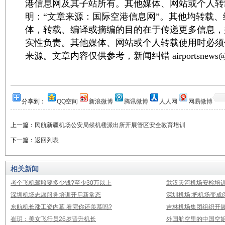
港信息网及其子站所有。其他媒体、网站或个人转
明：“文章来源：国际空港信息网”。其他均转载
体，转载、编译或摘编的目的在于传递更多信息，
实性负责。其他媒体、网站或个人转载使用时必须
来源。文章内容仅供参考，新闻纠错 airportsnews@1
分享到：
QQ空间
新浪微博
腾讯微博
人人网
网易微博
上一篇：
民航新疆机场公安局候机楼派出所开展管区安全教育培训
下一篇：
返回列表
相关新闻
考个飞机驾照要多少钱?至少30万以上
武汉天河机场安检培
深圳机场志愿服务培训开启新常态
深圳机场:把机场变成
东航机长涨工资内幕 看完你还羡慕吗?
吉林机场集团组织开
崔玥：美女飞行员26岁晋升机长
外国航空里的中国空姐