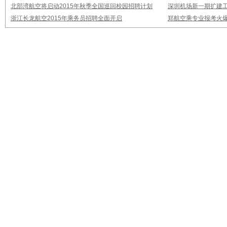
北部湾航空将启动2015年秋季全国巡回校园招聘计划
深圳机场新一期扩建
浙江长龙航空2015年乘务员招聘全面开启
郑航空乘专业报考火爆