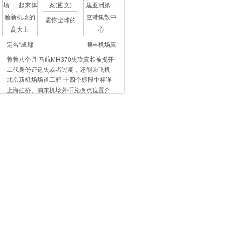
震惊全球的
定名“成都
顺丰机场真
整整八个月 马航MH370失联真相被揭开
二代身份证遗失或者过期，还能乘飞机
北京新机场场道工程 十四个标段中标详
上海虹桥、浦东机场外币兑换点位置介
杭州长运汽车站发往萧山机场巴士时刻
杭州未来科技城开通机场巴士
飞机晚点舞
国际儿童节
首都机场爱
厦航：直销机构开通免费选座业务
厦门机场安检：温暖旅客 感动自己
南航新疆：万米高空喜庆“娘娘节”
厦门机场：娜么美的人，娜么优质的服