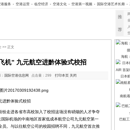
空港服务
-
空港运营
-
临空经济
-
空港文化
-
空港第一视频
-
国际空港艺术长廊
-
推
荐
企
>> 正文
海航
飞机” 九元航空进黔体验式校招
源：
国际空港信息网
点击量：
299
打印本页
关闭
日本航
南航
元进黔体验式校招
纷走进各省市高校加入了校招这场没有硝烟的人才争夺
白云国际机场的中南地区首家低成本航空公司九元航空第一
巴航工
全员。与以往航空公司的校园招聘不同，九元航空首次推