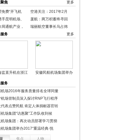
港聚焦
更多
望免费“开飞机
空港关注：2017年2月
携手昆明机场、
厦航：两万积蓄终寻回
布局通航产业，
瑞丽航空董事长马占炜
港服务
更多
海监直升机在浙江
安徽民航机场集团举办
港服务
圳机场2016年服务质量排名全球同量
宁机场管制员深入探讨RNP飞行程序
大代表点赞民航 肯定人体捐献器官转
疆机场集团“访惠聚”工作队收到候
北机场集团：再次动员部署学习贯彻
机场集团举办2017“重温经典·悦
策
焦点
人物