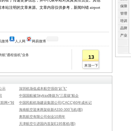
目的在于传递更多信息，并不代表本站对其真实性负责。其他
保障
站注明的文章来源。文章内容仅供参考，新闻纠错 airport
管理
培训
品牌
产业
讯微博
人人网
网易微博
航“通程值机”业务
13
来顶一下
公示
深圳机场低成本航空强劲“起飞”
司
中国国航被Skytrax降级为“三星级”航企
联网+”转
中国民航机场建设集团公司(CACC)60年成长记
海南航空迎来两架崭新A330-300飞机(图)
奥凯航空有限公司创业10周年
天津航空引进国内首架E195客机(图)