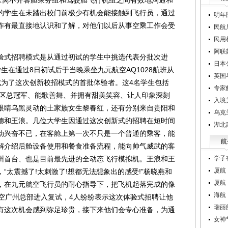
安全离不开客舱乘务组和驾驶舱飞行机组之间有效地沟通和
的学生在未踏出校门前极少有机会能接触到飞行员，通过
明年
作有最直接地认识和了解，对他们以后从事空乘工作会受
民航
民用
阿联
式招聘模式是从通过初试的学生中挑选代表分批次进
日本
生在通过8日初试后于当晚乘坐九元航空AQ1028航班从
英国
成为了这次创新校招模式的首批体验者。这4名学生包括
专家
赛区总冠军、能歌善舞、并拥有甜美笑容、让人印象深刻
入境
眼睛乌黑灵动的土家族女生黎春红，还有分别来自贵阳和
乌克
德和王浪。几位大学生因通过这次创新式的招聘在短时间
湖北
动兴奋不已，在客舱上第一次不只是一个普通的乘客，能
航
解介绍后舱设备使用和餐食准备流程，能向帅气威武的客
州首台、也是目前最先进的全动态飞行模拟机。王浪和王
学子
厦航
“太震撼了!太刺激了!想都无法想象出的感受!”杨晓燕和
厦航
，在九元航空飞行员的耐心指导下，把飞机起落完成的像
海航
航空广州总部进入复试，4人纷纷表示这次体验式招聘让他
瑞丽
有这次机会感到弥足珍贵，接下来他们会专心准备，为通
女神