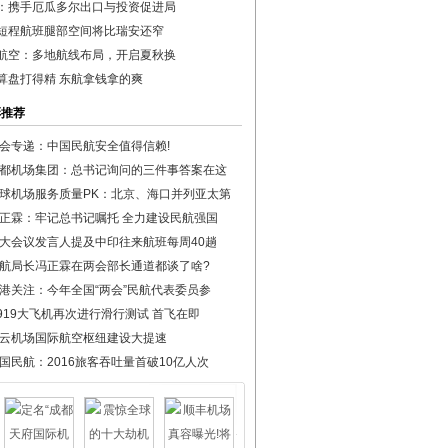
：携手厄瓜多尔出口与投资促进局
短程航班腿部空间将比瑞安还窄
航空：多地航线布局，开启夏秋换
算盘打得精 东航拿钱拿的爽
彩推荐
会专递：中国民航安全值得信赖!
都机场集团：总书记询问的三件事答案在这
球机场服务质量PK：北京、海口并列亚太第
正霖：牢记总书记嘱托 全力建设民航强国
大会议发言人提及中印往来航班每周40趟
航局长冯正霖在两会部长通道都谈了啥?
港关注：今年全国“两会”民航代表委员参
919大飞机再次进行滑行测试 首飞在即
云机场国际航空枢纽建设大提速
国民航：2016旅客吞吐量首破10亿人次