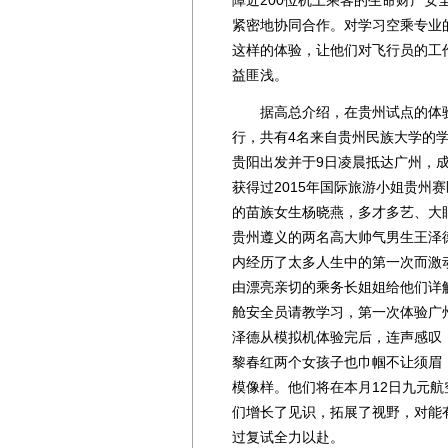
障近200位机上乘客的生命财产
紧密地协同合作。对学习空乘专业
这样的体验，让他们对飞行员的工
益匪浅。
据高总介绍，在贵州试点的体验
行，共有4名来自贵州民族大学的学
贵阳出发并于9日凌晨抵达广州，
获得过2015年国际旅游小姐贵州
的苗族女生杨晓燕，多才多艺、大
贵州遵义的两名高大帅气男生王泽
内经历了太多人生中的第一次而激
由漂亮亲切的乘务长姐姐给他们详
舱安全员请教学习，第一次体验广
泽德从模拟机体验完后，连声感叹，
黎春红两个女孩子也巾帼不让须眉
模像样。他们将在本月12日九元
们增长了见识，拓展了视野，对能
过复试全力以赴。