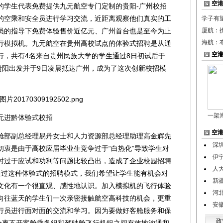
空
的学生代表免费提供九元航空专门定制的贵阳-广州校招
的空乘和安全员进行学习交流，近距离观察他们真实的工
学子有
员的指导下免费体验售价近亿元、广州首台也是至今为止
厦航：
海航：
行模拟机。九元航空在贵州高校试点的体验式招聘是从通
空
行，共有4名来自贵州民族大学的学生通过8日初试后于
从贵阳出发并于9日凌晨抵达广州，成为了这次创新校招模
一架
元进黔体验式校招
空
部副总经理易丹女士和人力资源部总经理助理高金辉先
深
初衷是由于高校应届毕业生竞争过于“白热化”导致学生对
伊
时过于应试和功利等问题比较凸出，造成了企业校园招聘
人
通过这种体验式的招聘模式，我们希望让学生能有机会对
新
文化有一个很直观、感性地认识。加入模拟机的飞行体验
河
向往蓝天的学生们一次亲密接触航空高科技的机会，更重
安徽
行员进行面对面的交流和学习。因为要做好客舱服务和保
政