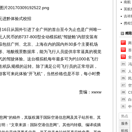
南航
英航
吉祥
元进黔体验式校招
携程
月16日从国外引进了全广州的首台至今为止也是广州唯一
精
民币的B737-800型全动模拟机“驾驶舱”内部安装有
两
拟包括广州、北京、上海在内的国内外30多个主要机场
首
形、地貌视景数据库，能为飞行人员提供非常逼真的视觉
全
的驾驶体验。这台模拟机每年最多可为约1000名飞行
冯
左右机队规模的运转。除了满足公司飞行员的正常培训，
人
游客可来此体验“开飞机”，当然价格也是不菲，每小时费
民
空
责编：xwxw
C
白
中
热点
网”的稿件，其版权属于国际空港信息网及其子站所有。其
服务
明：“文章来源：国际空港信息网”。其他均转载、编译或摘
航线