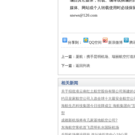
编自其它媒体，转载、编译或摘编的
媒体、网站或个人转载使用时必须保留本
snews@126.com
分享到：
QQ空间
新浪微博
腾
上一篇：
厦航：携手昆明机场、瑞丽航空打造跨
下一篇：
返回列表
相关新闻
关于拟批准云南红土航空股份有限公司筹建的
约旦皇家航空公司入选全球十大最安全航空公
海航生态科技集团今日挂牌成立 海航集团向“互
型
成都新机场将有几家基地航空公司?
东海航空客机首飞昆明长水国际机场
岳阳机场建设获批 选址地距市中心19公里