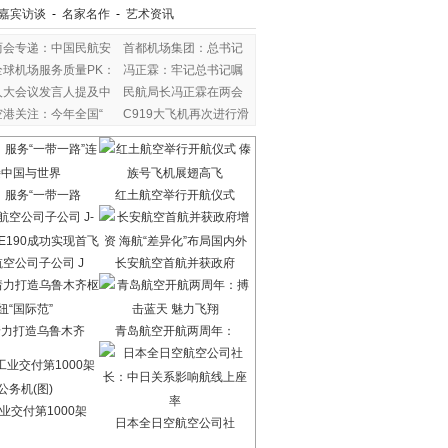
嘉宾访谈
-
名家名作
-
艺术资讯
两会专递：中国民航安
首都机场集团：总书记
全球机场服务质量PK：
冯正霖：牢记总书记嘱
人大会议发言人提及中
民航局长冯正霖在两会
空港关注：今年全国“
C919大飞机再次进行滑
：服务“一带一路
红土航空举行开航仪式
空公司子公司 J
长安航空首航并获政府
着力打造乌鲁木齐
青岛航空开航两周年：
业交付第1000架
日本全日空航空公司社