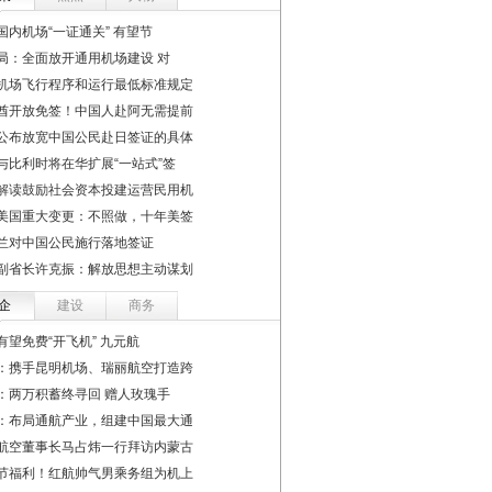
国内机场“一证通关” 有望节
局：全面放开通用机场建设 对
机场飞行程序和运行最低标准规定
酋开放免签！中国人赴阿无需提前
公布放宽中国公民赴日签证的具体
与比利时将在华扩展“一站式”签
解读鼓励社会资本投建运营民用机
美国重大变更：不照做，十年美签
兰对中国公民施行落地签证
副省长许克振：解放思想主动谋划
企
建设
商务
有望免费“开飞机” 九元航
：携手昆明机场、瑞丽航空打造跨
：两万积蓄终寻回 赠人玫瑰手
：布局通航产业，组建中国最大通
航空董事长马占炜一行拜访内蒙古
节福利！红航帅气男乘务组为机上