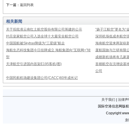
下一篇：
返回列表
相关新闻
关于拟批准云南红土航空股份有限公司筹建的公示
“扬子江航空”更名为“
约旦皇家航空公司入选全球十大最安全航空公司
深圳机场低成本航空强
中国国航被Skytrax降级为“三星级”航企
海南航空迎来两架崭新A3
海航生态科技集团今日挂牌成立 海航集团向“互联网+”转
厦航国旅与兰研有限
型
成都新机场将有几家基
天津航空引进国内首架E195客机(图)
首都航空在沈增设基地
公司
中国民航机场建设集团公司(CACC)60年成长记
关于我们
|
法律声
国际空港信息网版权
Copyright www.
京