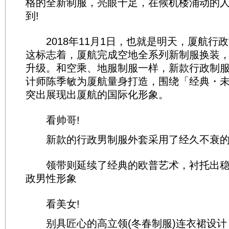
格的全新制服，亮眼十足，在候机楼涌动的
到!
2018年11月1日，也就是明天，厦航行政
这标志着，厦航完成空地全系列新制服换装
升级。和空乘、地服制服一样，新款行政制
计师陈季敏为厦航量身打造，围绕「经典・
突出展现出厦航的国际化形象。
看帅哥!
新款的行政男制服外套采用了经久不衰的
领带则延续了经典的欧普艺术，衬托出稳
政男性形象
看美女!
别具匠心的高立领(冬春制服)连衣裙设计