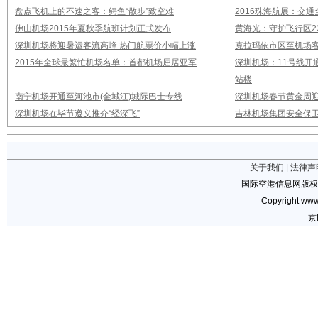
盘点飞机上的不速之客：鳄鱼“散步”致空难
2016珠海航展：交通
佛山机场2015年夏秋季航班计划正式发布
黄海光：守护飞行区23
深圳机场将迎暑运客流高峰 热门航票价小幅上涨
克拉玛依市区至机场
2015年全球最繁忙机场名单：首都机场屈居亚军
深圳机场：11号线开
站楼
南宁机场开通至河池市(金城江)城际巴士专线
深圳机场春节黄金周迎
深圳机场在毕节遵义推介“经深飞”
吉林机场集团安全保卫
关于我们
|
法律声
国际空港信息网版权
Copyright www.
京