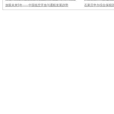
放眼未来5年——中国低空开放与通航发展趋势
石家庄申办综合保税