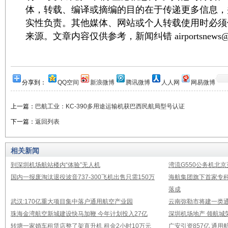
体，转载、编译或摘编的目的在于传递更多信息，
实性负责。其他媒体、网站或个人转载使用时必须
来源。文章内容仅供参考，新闻纠错 airportsnews@1
分享到：
QQ空间
新浪微博
腾讯微博
人人网
网易微博
上一篇：
巴航工业：KC-390多用途运输机获巴西民航局型号认证
下一篇：
返回列表
相关新闻
到深圳机场航站楼内“体验”无人机
湾流G550公务机北
国内一报废淘汰退役波音737-300飞机出售只需150万
海航集团旗下首家专
落成
武汉:170亿重大项目集中落户通用航空产业园
云南弥勒市将建一类通
珠海金湾航空新城建设快马加鞭 今年计划投入27亿
深圳机场地产 领航城
转塘一家婚车租赁店整了架直升机 租金2小时10万元
广安引资857亿 通