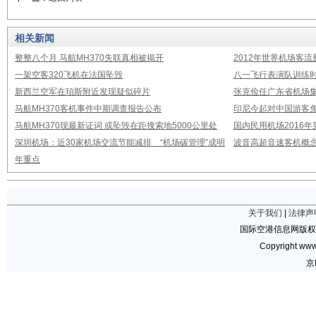
相关新闻
整整八个月 马航MH370失联真相被揭开
2012年世界机场客流
一架空客320飞机在法国坠毁
八一飞行表演队训练时
新西兰空军在珀斯附近发现疑似碎片
张克俭任广东省机场
马航MH370客机事件中期调查报告公布
印尼今起对中国游客免
马航MH370现最新证词 或坠毁在距搜索地5000公里处
国内民用机场2016
深圳机场：近30家机场交流节能减排 “机场碳管理”成明
波音高超音速客机概念
年重点
关于我们
|
法律声
国际空港信息网版权
Copyright www.
京