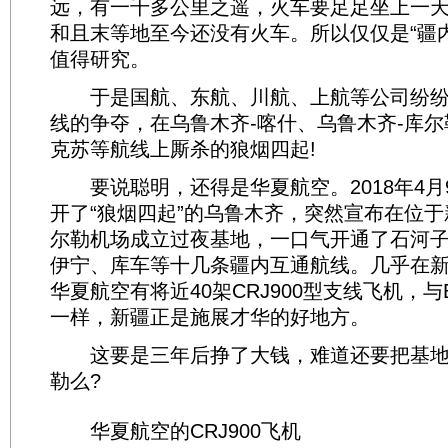
远，有一千多公里之遥，火车要足足坐上一天
和且末等地至今还没有火车。所以仅仅是“疆
值得研究。
于是国航、东航、川航、上航等公司纷纷
线的争夺，在乌鲁木齐-喀什、乌鲁木齐-库尔
克苏等航线上厮杀的狼烟四起!
要说聪明，还得是华夏航空。2018年4月
开了“狼烟四起”的乌鲁木齐，突然宣布在位
尔勒机场成立过夜基地，一口气开通了石河
伊宁、库车等十几条疆内互通航线。几乎在
华夏航空有将近40架CRJ900型支线飞机，与ERJ
一样，新疆正是施展才华的好地方。
这要是三年后挣了大钱，难道还要把基地
勒么?
华夏航空的CRJ900飞机