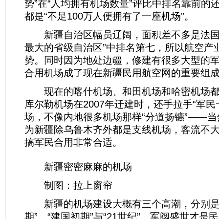
势”在“人均拥有机场数量”评比中排名靠前的
都是“不足100万人便拥有了一座机场”。
新疆自治区幅员辽阔，面积差不多是法国
最大的省级自治区”中排名第七，所以航空产
势。同时因为地处边疆，修建有很多大型的
合用机场成了现在新疆民用航空网的重要组
现在的喀什机场、和田机场和哈密机场都
库尔勒机场在2007年迁建时，还手拉手“军民
场，不像内地很多机场那样“分道扬镳”——
为新疆除乌鲁木齐外都是支线机场，客流不
搞军民合用非常合适。
新疆密密麻麻的机场
制图：拉上窗帘
新疆的机场建设大概有三个高潮，分别是
期”、“建国初期”与“21世纪”。军阀盛世才是