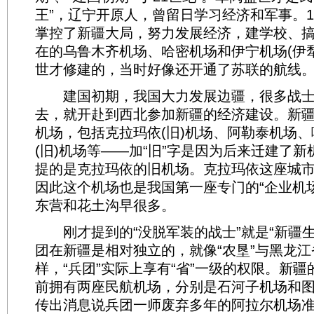
王”，辽宁开原人，曾留日学习经济和军事。1
掌控了新疆大局，努力发展经济，建学校、
在的乌鲁木齐机场、哈密机场和伊宁机场(伊
世才修建的，当时好像还开通了苏联的航线
建国初期，我国大力发展边疆，很多战士
去，就开赴到西北参加新疆的经济建设。新
机场，包括克拉玛依(旧)机场、阿勒泰机场
(旧)机场等——加“旧”字是因为后来迁建了
提的是克拉玛依的旧机场。克拉玛依这座城
因此这个机场也是我国第一座专门的“企业机场
东营和花土沟早很多。
刚才提到的“没脱军装的战士”就是“新疆生
团在新疆是相对独立的，就像“农垦”与黑龙
样，“兵团”实际上享有“省”一级的权限。新
前拥有两座民航机场，分别是石河子机场和
传出消息说兵团一师废弃多年的阿拉尔机场