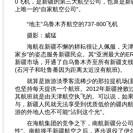
0飞机，是新疆的第三大航空公司，也算是新疆
上唯一的“自家航空公司”。
“地主”乌鲁木齐航空的737-800飞机
摄影：威猛
海航在新疆不懈的耕耘很让人佩服，天津
家乡”的姿态服务新疆民众。其“亚洲最大的ER
新疆市场，开通了自乌鲁木齐至所有新疆支
(石河子和吐鲁番因为距离太近没有航班)。
就算是旅游淡季客流稀少的那拉提机场(新
也坚持每天提供一个航班。2012年新疆挫败
其航班就是由天津航空执飞的。可以说，如
与，新疆人民就无法享受到优质低价的疆内
游的外地人也不可能“沾到这个光”。
在海航集团的竞争之下，南航新疆分公司
性”。南航接手新疆航空之后，逐步退役了伊尔-8