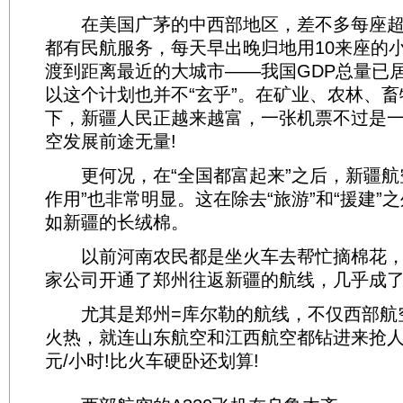
在美国广茅的中西部地区，差不多每座超过
都有民航服务，每天早出晚归地用10来座的
渡到距离最近的大城市——我国GDP总量已
以这个计划也并不“玄乎”。在矿业、农林、
下，新疆人民正越来越富，一张机票不过是
空发展前途无量!
更何况，在“全国都富起来”之后，新疆航
作用”也非常明显。这在除去“旅游”和“援建”
如新疆的长绒棉。
以前河南农民都是坐火车去帮忙摘棉花，
家公司开通了郑州往返新疆的航线，几乎成了
尤其是郑州=库尔勒的航线，不仅西部航
火热，就连山东航空和江西航空都钻进来抢人
元/小时!比火车硬卧还划算!