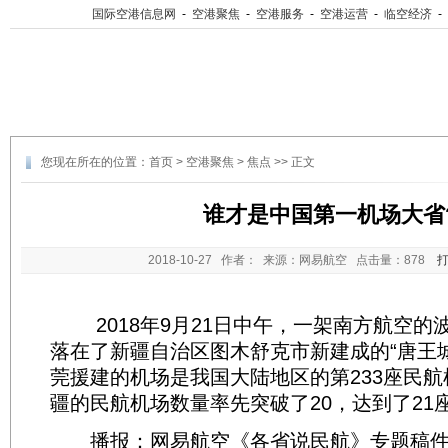
国际空港信息网
-
空港聚焦
-
空港服务
-
空港运营
-
临空经济
-
您现在所在的位置：
首页
>
空港聚焦
>
焦点
>> 正文
谁才是中国第一机场大省
2018-10-27
作者： 来源：网易航空 点击量：
878
2018年9月21日中午，一架南方航空的波音
落在了新疆自治区图木舒克市新建成的“唐王
莞援建的机场是我国大陆地区的第233座民
疆的民航机场数量率先突破了20，达到了21座
播报：网易航空《各省说民航》专题稿件