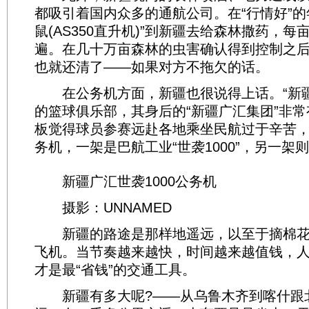
都吸引着国内众多的通航公司。在“行情好”的
鼠(AS350直升机)”到新疆去给森林撒药，
遍。在几十万亩森林的虫害确认得到控制之
也就还清了——如果对方不拖欠的话。
在公务机方面，新疆也很说得上话。“新疆
的篮球俱乐部，其身后的“新疆广汇集团”非
板觉得球员参赛远赴各地乘坐民航过于辛苦
务机，一架是巴航工业“世袭1000”，另一架则是
新疆广汇世袭1000公务机
摄影：UNNAMED
新疆的路途是那样地遥远，以至于摘棉花
飞机。当节奏越来越快，时间越来越值钱，
才是最“省钱”的交通工具。
新疆有多大呢?——从乌鲁木齐到喀什跟