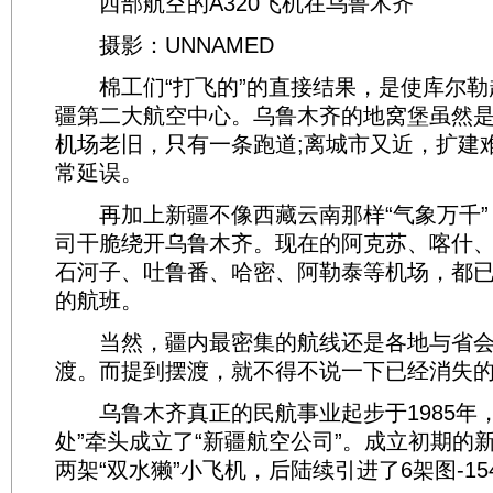
西部航空的A320飞机在乌鲁木齐
摄影：UNNAMED
棉工们“打飞的”的直接结果，是使库尔勒
疆第二大航空中心。乌鲁木齐的地窝堡虽然是
机场老旧，只有一条跑道;离城市又近，扩建
常延误。
再加上新疆不像西藏云南那样“气象万千”
司干脆绕开乌鲁木齐。现在的阿克苏、喀什
石河子、吐鲁番、哈密、阿勒泰等机场，都
的航班。
当然，疆内最密集的航线还是各地与省会
渡。而提到摆渡，就不得不说一下已经消失的
乌鲁木齐真正的民航事业起步于1985年，
处”牵头成立了“新疆航空公司”。成立初期的
两架“双水獭”小飞机，后陆续引进了6架图-1