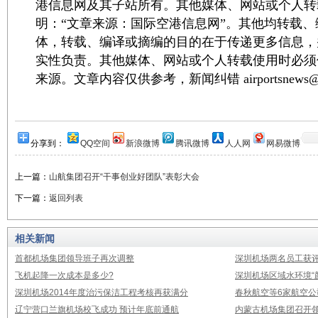
港信息网及其子站所有。其他媒体、网站或个人转
明：“文章来源：国际空港信息网”。其他均转载
体，转载、编译或摘编的目的在于传递更多信息，
实性负责。其他媒体、网站或个人转载使用时必须
来源。文章内容仅供参考，新闻纠错 airportsnews@1
分享到：
QQ空间
新浪微博
腾讯微博
人人网
网易微博
上一篇：
山航集团召开“干事创业好团队”表彰大会
下一篇：
返回列表
相关新闻
首都机场集团领导班子再次调整
深圳机场两名员工获评
飞机起降一次成本是多少?
深圳机场区域水环境“
深圳机场2014年度治污保洁工程考核再获满分
春秋航空等6家航空公
辽宁营口兰旗机场校飞成功 预计年底前通航
内蒙古机场集团召开