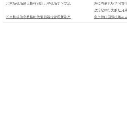
北京新机场建设指挥部赴天津机场学习交流
克拉玛依机场学习贯
政治纪律行为的处分
长水机场信息数据时代引领运行管理新常态
南京禄口国际机场与