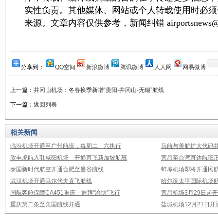
实性负责。其他媒体、网站或个人转载使用时必须
来源。文章内容仅供参考，新闻纠错 airportsnews@1
分享到：
QQ空间
新浪微博
腾讯微博
人人网
网易微博
上一篇：
井冈山机场：冬春换季新增“贵阳-井冈山-无锡”航线
下一篇：
返回列表
相关新闻
临汾机场开通至广州航班，每周二、六执行
马航与美航扩大代码
欣丰虎航入驻咸阳机场 开通直飞新加坡航班
宜昌至台湾直达航班
泰国新时代航空开通合肥至曼谷航线
蚌埠机场即将开通民
武汉机场开通马尔代夫直飞航线
哈尔滨太平国际机场
国航客舱保障CA451重庆—迪拜“渝快”飞行
宜昌机场3月29日起
重庆第二条至美国航线开通
盐城机场12月21日开