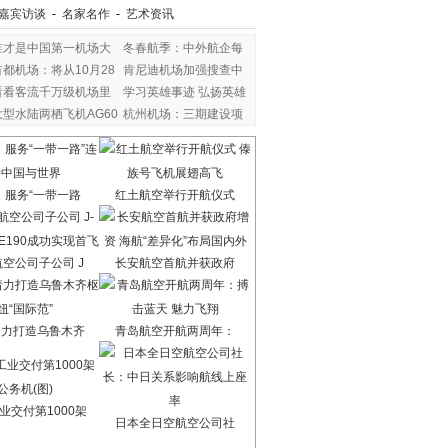
嘉宾访谈
-
名家名作
-
艺术资讯
谁才是中国第一机场大
冬春航季：中外航企每
首都机场：将从10月28
肯尼迪机场加强搜查中
看看客流千万级机场里
学习英雄事迹 弘扬英雄
大型水陆两栖飞机AG60
杭州机场：三期建设项
：服务“一带一路
红土航空举行开航仪式
空公司子公司 J
长安航空首航并获政府
着力打造乌鲁木齐
青岛航空开航两周年：
业交付第1000架
日本全日空航空公司社