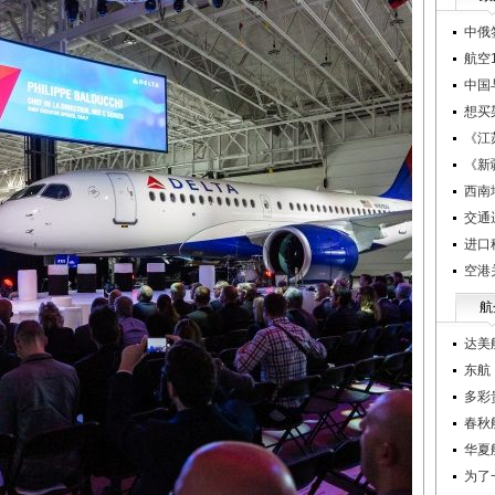
中俄
航空1
中国
想买
《江
《新
西南
交通
进口
空港
航
达美
东航
多彩
春秋
华夏
为了