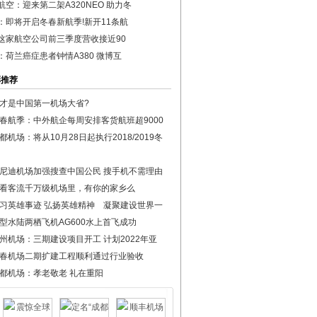
航空：迎来第二架A320NEO 助力冬
：即将开启冬春新航季!新开11条航
这家航空公司前三季度营收接近90
：荷兰癌症患者钟情A380 微博互
彩推荐
才是中国第一机场大省?
春航季：中外航企每周安排客货航班超9000
都机场：将从10月28日起执行2018/2019冬
尼迪机场加强搜查中国公民 搜手机不需理由
看客流千万级机场里，有你的家乡么
习英雄事迹 弘扬英雄精神 凝聚建设世界一
型水陆两栖飞机AG600水上首飞成功
州机场：三期建设项目开工 计划2022年亚
春机场二期扩建工程顺利通过行业验收
都机场：孝老敬老 礼在重阳