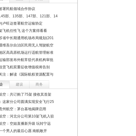
签署民航领域合作协议
45部、135部、147部、121部、14
与卢旺达签署航空运输协定
架飞机任性飞 这个方案得看看
苏省中长期通用机场布局规划(201
疆维吾尔自治区民用无人驾驶航空
地区高高原机场运行适航管理标准
运输部发布外航常驻代表机构审批
租赁飞机双重征收增值税将告别
关注：解读《国际航权资源配置与
企
建设
商务
航空：共订购了75架 接收其首架
：这家分公司圆满实现安全飞行25
贵州航空：茅台基地揭牌启用
航空：河北分公司第10架飞机入驻
航空：空姐直播新升级 玩转宁远
一个男人的最后心愿 南航敞开