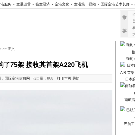
空港服务
-
空港运营
-
临空经济
-
空港文化
-
空港第一视频
-
国际空港艺术长廊
-
推
荐
企
>> 正文
海航
了75架 接收其首架A220飞机
源：
国际空港信息网
点击量：
868
打印本页
关闭
日本航
南航
巴航工