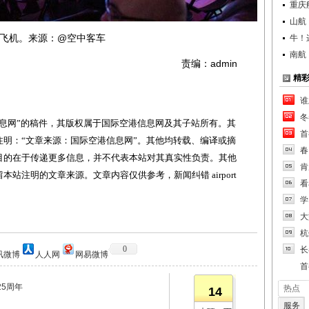
重庆
山航
飞机。来源：@空中客车
牛！
南航
责编：admin
精
谁
冬
网”的稿件，其版权属于国际空港信息网及其子站所有。其
首
明：“文章来源：国际空港信息网”。其他均转载、编译或摘
春
目的在于传递更多信息，并不代表本站对其真实性负责。其他
肯
站注明的文章来源。文章内容仅供参考，新闻纠错 airport
看
学
大
杭
0
长
讯微博
人人网
网易微博
首
5周年
热点
14
服务