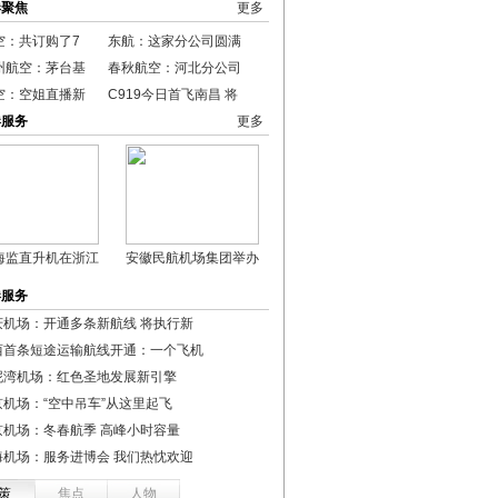
港聚焦
更多
空：共订购了7
东航：这家分公司圆满
州航空：茅台基
春秋航空：河北分公司
空：空姐直播新
C919今日首飞南昌 将
港服务
更多
海监直升机在浙江
安徽民航机场集团举办
港服务
庆机场：开通多条新航线 将执行新
西首条短途运输航线开通：一个飞机
泥湾机场：红色圣地发展新引擎
京机场：“空中吊车”从这里起飞
京机场：冬春航季 高峰小时容量
海机场：服务进博会 我们热忱欢迎
策
焦点
人物