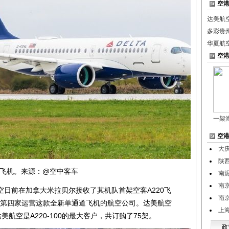
空
达美航
多彩贵
华夏航
空
一架
空
大
陕
飞机。来源：@空中客车
南
南
前在加拿大米拉贝尔接收了其机队首架空客A220飞
南
球第四家运营这款全新单通道飞机的航空公司。达美航空
上
达美航空是A220-100的最大客户，共订购了75架。
政