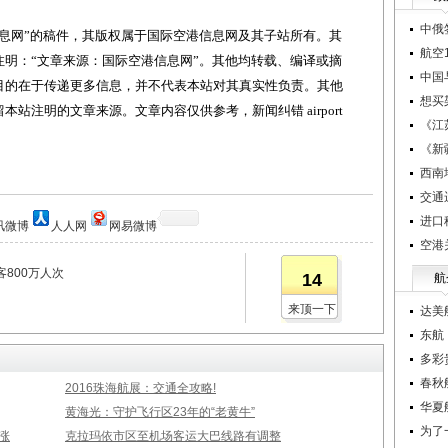
中俄
网”的稿件，其版权属于国际空港信息网及其子站所有。其
航空1
明：“文章来源：国际空港信息网”。其他均转载、编译或摘
中国
目的在于传递更多信息，并不代表本站对其真实性负责。其他
想买
站注明的文章来源。文章内容仅供参考，新闻纠错 airport
《江
《新
西南
交通
进口
讯微博
人人网
网易微博
空港
800万人次
14
航
来顶一下
达美
东航
多彩
春秋
2016珠海航展：交通全攻略!
华夏
黄海光：守护飞行区23年的“老黄牛”
为了
涨
克拉玛依市区至机场客运大巴线路有调整