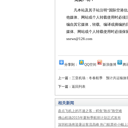
凡本站及其子站注明“国际空港信息
他媒体、网站或个人转载使用时必须注
编自其它媒体，转载、编译或摘编的
媒体、网站或个人转载使用时必须保留本
snews@126.com
分享到：
QQ空间
新浪微博
腾
上一篇：
三亚机场：冬春航季 预计共运输旅客
下一篇：
返回列表
相关新闻
盘点飞机上的不速之客：鳄鱼“散步”致空难
佛山机场2015年夏秋季航班计划正式发布
深圳机场将迎暑运客流高峰 热门航票价小幅上