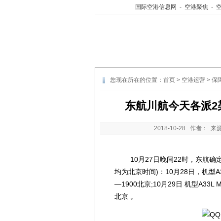
国际空港信息网
-
空港聚焦
-
您现在所在的位置：
首页
>
空港运营
>
保
东航川航今天各派2
2018-10-28
作者： 来
10月27日晚间22时，东航确
均为北京时间)：10月28日，机型A33L
—1900北京;10月29日 机型A33L 
北京 。