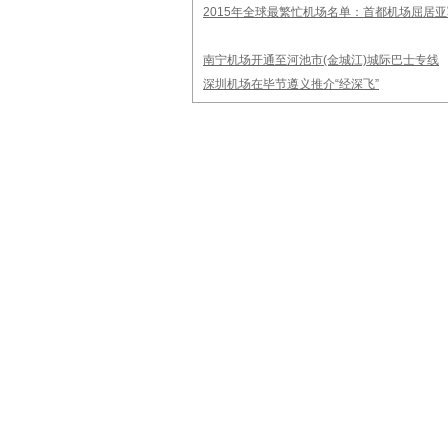
2015年全球最繁忙机场名单：首都机场屈居亚
南宁机场开通至河池市(金城江)城际巴士专线
深圳机场在毕节遵义推介“经深飞”