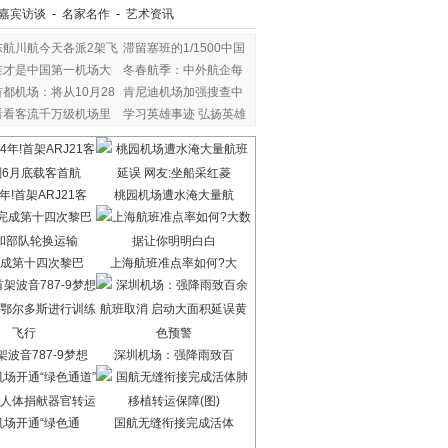
嘉宾访谈
-
名家名作
-
艺术资讯
东航川航今天各派2架飞
滞留塞班的1/1500中国
谁才是中国第一机场大
冬春航季：中外航企每
首都机场：将从10月28
肯尼迪机场加强搜查中
看看客流千万级机场里
学习英雄事迹 弘扬英雄
年!首架ARJ21客
桃园机场遭水淹大量航
成第十四次黎巴
上海航班准点率如何?大
波音787-9梦想
深圳机场：强降雨致百
机场开通“绿色通
国航无缝衔接完成活体