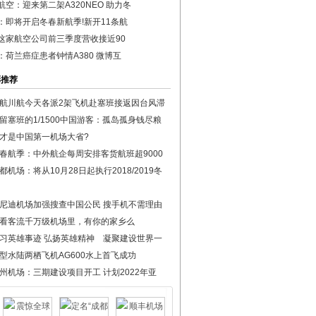
航空：迎来第二架A320NEO 助力冬
：即将开启冬春新航季!新开11条航
这家航空公司前三季度营收接近90
：荷兰癌症患者钟情A380 微博互
彩推荐
航川航今天各派2架飞机赴塞班接返因台风滞
留塞班的1/1500中国游客：孤岛孤身钱尽粮
才是中国第一机场大省?
春航季：中外航企每周安排客货航班超9000
都机场：将从10月28日起执行2018/2019冬
尼迪机场加强搜查中国公民 搜手机不需理由
看客流千万级机场里，有你的家乡么
习英雄事迹 弘扬英雄精神 凝聚建设世界一
型水陆两栖飞机AG600水上首飞成功
州机场：三期建设项目开工 计划2022年亚