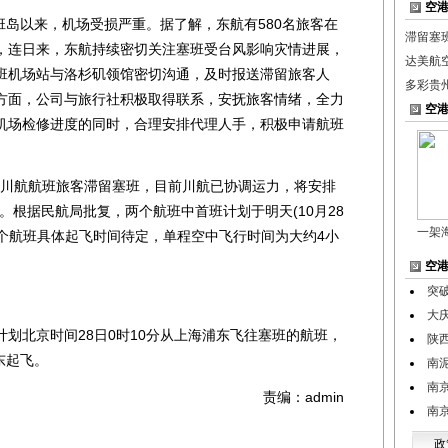
空
班岛以来，机场受损严重。据了解，东航有580名旅客在
滞留塞班
，连日来，东航持续密切关注塞班受台风影响灾情进展，
达美航
班机场站与洛杉矶领馆密切沟通，及时报送滞留旅客人
多彩贵
方面，公司与旅行社积极取得联系，安抚旅客情绪，全力
空
机场检修进度的同时，合理安排代理人手，积极申请航班
名川航航班旅客滞留塞班，目前川航已协调运力，将安排
国。根据民航局批复，两个航班中首班计划于明天(10月28
一架
一个航班具体起飞时间待定，单程空中飞行时间为大约4小
空
突
大
北京时间28日0时10分从上海浦东飞往塞班的航班，
陕
东起飞。
南
南
责编：admin
南
政