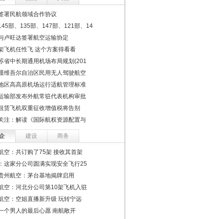
签署民航领域合作协议
45部、135部、147部、121部、14
与卢旺达签署航空运输协定
架飞机任性飞 这个方案得看看
苏省中长期通用机场布局规划(201
疆维吾尔自治区民用无人驾驶航空
地区高高原机场运行适航管理标准
运输部发布外航常驻代表机构审批
租赁飞机双重征收增值税将告别
关注：解读《国际航权资源配置与
企
建设
商务
航空：共订购了75架 接收其首架
：这家分公司圆满实现安全飞行25
贵州航空：茅台基地揭牌启用
航空：河北分公司第10架飞机入驻
航空：空姐直播新升级 玩转宁远
一个男人的最后心愿 南航敞开