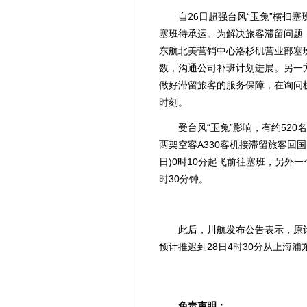
自26日超强台风“玉兔”横扫塞
塞班待承运。为解决旅客滞留问题
东航北美营销中心洛杉矶营业部塞
数，沟通公司补班计划进展。另一
做好滞留旅客的服务保障，在询问
时刻。
受台风“玉兔”影响，有约520
两架空客A330客机接滞留旅客回
日)0时10分起飞前往塞班，另外
时30分钟。
此后，川航发布公告表示，原计划
预计推迟到28日4时30分从上海浦
免责声明：