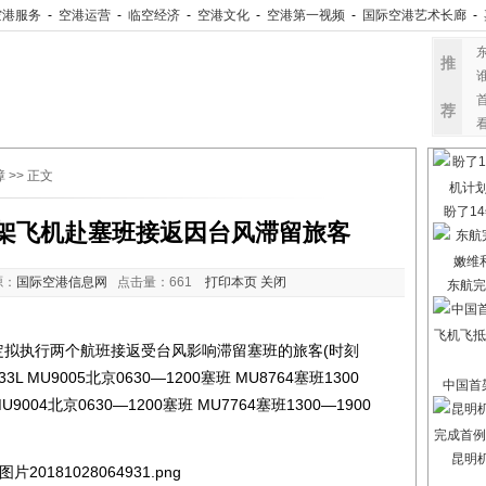
空港服务
-
空港运营
-
临空经济
-
空港文化
-
空港第一视频
-
国际空港艺术长廊
-
推
荐
障
>> 正文
盼了14
架飞机赴塞班接返因台风滞留旅客
源：
国际空港信息网
点击量：
661
打印本页
关闭
东航完
定拟执行两个航班接返受台风影响滞留塞班的旅客(时刻
 MU9005北京0630—1200塞班 MU8764塞班1300
中国首架
MU9004北京0630—1200塞班 MU7764塞班1300—1900
昆明