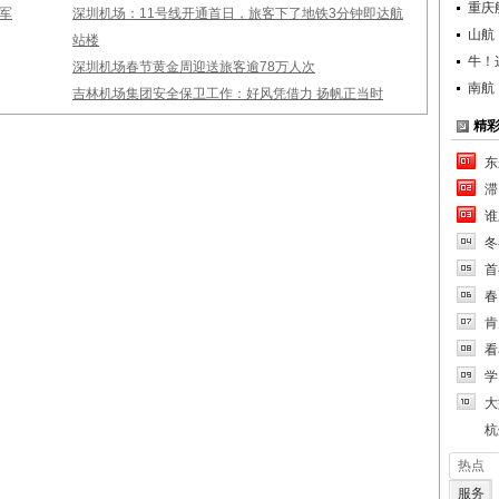
重庆
军
深圳机场：11号线开通首日，旅客下了地铁3分钟即达航
山航
站楼
牛！
深圳机场春节黄金周迎送旅客逾78万人次
南航
吉林机场集团安全保卫工作：好风凭借力 扬帆正当时
精
东
滞
谁
冬
首
春
肯
看
学
大
杭
热点
服务