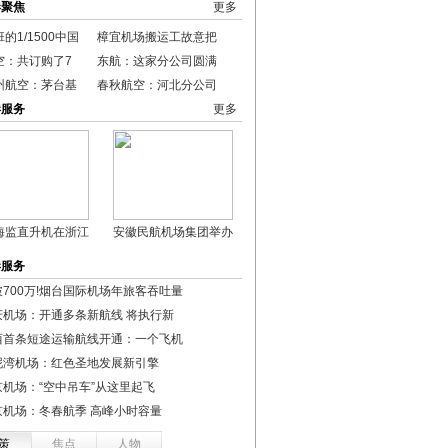
港聚焦
更多
的1/1500中国
樟宜机场搬运工故意把
空：共订购了7
东航：这家分公司圆满
州航空：茅台基
春秋航空：河北分公司
港服务
更多
海监直升机在浙江
安徽民航机场集团举办
港服务
破700万!烟台国际机场年旅客吞吐量
庆机场：开通多条新航线 将执行新
西首条短途运输航线开通：一个飞机
泥湾机场：红色圣地发展新引擎
京机场：“空中吊车”从这里起飞
京机场：冬春航季 高峰小时容量
策
焦点
人物