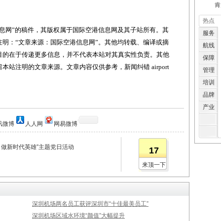
肯
热点
网”的稿件，其版权属于国际空港信息网及其子站所有。其
服务
明：“文章来源：国际空港信息网”。其他均转载、编译或摘
航线
目的在于传递更多信息，并不代表本站对其真实性负责。其他
保障
站注明的文章来源。文章内容仅供参考，新闻纠错 airport
管理
培训
品牌
产业
讯微博
人人网
网易微博
 做新时代英雄”主题党日活动
17
来顶一下
深圳机场两名员工获评深圳市“十佳最美员工”
深圳机场区域水环境“颜值”大幅提升