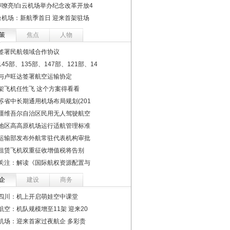
声嘹亮!白云机场举办纪念改革开放4
台机场：新航季首日 迎来首架驻场
策
焦点
人物
签署民航领域合作协议
45部、135部、147部、121部、14
与卢旺达签署航空运输协定
架飞机任性飞 这个方案得看看
苏省中长期通用机场布局规划(201
疆维吾尔自治区民用无人驾驶航空
地区高高原机场运行适航管理标准
运输部发布外航常驻代表机构审批
租赁飞机双重征收增值税将告别
关注：解读《国际航权资源配置与
企
建设
商务
四川：机上开启萌娃空中课堂
航空：机队规模增至11架 迎来20
机场：迎来首家过夜航企 多彩贵