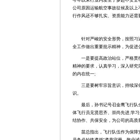
公司原因运输航空事故征候及以上
行作风还不够扎实、资质能力还需
针对严峻的安全形势，按照习近平
全工作做出重要批示精神，为促进
一是要提高政治站位，严格贯彻
精神的要求，认真学习，深入研究
的内在统一;
三是要树牢宗旨意识，持续深化“
识。
最后，孙书记号召金鹰飞行队全
体飞行员见贤思齐、崇尚先进,学
结协作、共保安全，为公司的高质
苗总指出，飞行队伍作为保障安
员务必始终遵循“遵章守册、敬业诚