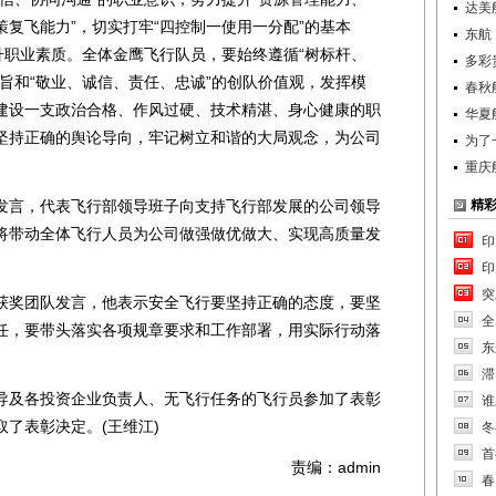
达美
复飞能力”，切实打牢“四控制一使用一分配”的基本
东航
升职业素质。全体金鹰飞行队员，要始终遵循“树标杆、
多彩
旨和“敬业、诚信、责任、忠诚”的创队价值观，发挥模
春秋
建设一支政治合格、作风过硬、技术精湛、身心健康的职
华夏
坚持正确的舆论导向，牢记树立和谐的大局观念，为公司
为了
重庆
言，代表飞行部领导班子向支持飞行部发展的公司领导
精
将带动全体飞行人员为公司做强做优做大、实现高质量发
印
印
突
奖团队发言，他表示安全飞行要坚持正确的态度，要坚
全
任，要带头落实各项规章要求和工作部署，用实际行动落
东
滞
及各投资企业负责人、无飞行任务的飞行员参加了表彰
谁
了表彰决定。(王维江)
冬
首
责编：admin
春