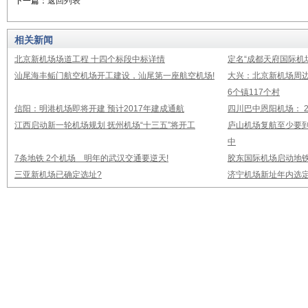
下一篇：
返回列表
相关新闻
北京新机场场道工程 十四个标段中标详情
定名“成都天府国际机
汕尾海丰鲘门航空机场开工建设，汕尾第一座航空机场!
大兴：北京新机场周
6个镇117个村
信阳：明港机场即将开建 预计2017年建成通航
四川巴中恩阳机场： 2
江西启动新一轮机场规划 抚州机场“十三五”将开工
庐山机场复航至少要到
中
7条地铁 2个机场 明年的武汉交通要逆天!
胶东国际机场启动地铁
三亚新机场已确定选址?
济宁机场新址年内选定