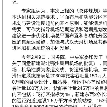
议。
专家组认为，本次上报的《总体规划》等
本达到相关规范要求，平面布局和功能分区
规划与建设适度超前的基本原则，能够满足
需要，可作为指导机场近期建设和远期规划
建议进一步优化机场总平面布置和各功能分
应的集疏运设施，加强与武汉天河机场及其
进区域机场系统的协同发展。
今年2月9日，国务院、中央军委印发了《
关于同意新建湖北鄂州民用机场的批复》，
场，机场性质为客运支线、货运枢纽机场。
滑行道系统按满足2030年旅客吞吐量150万
0万吨的目标设计，航站楼、转运中心等设施按
吞吐量100万人次、货邮吞吐量245万吨的
内容包括：飞行区指标为4E，新建东西2条长3
的远距跑道;建设1.5万平方米的航站楼、153
1座塔台和5000平方米的航管楼，以及通信