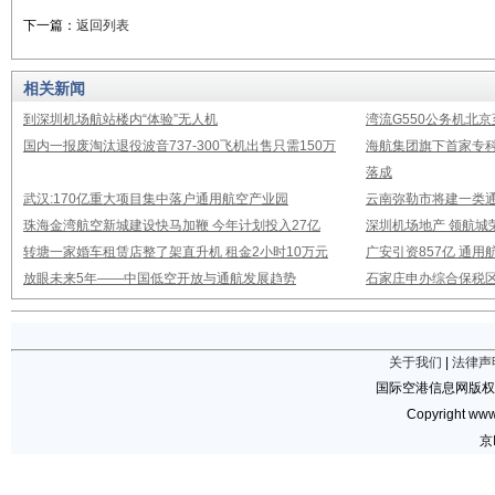
下一篇：
返回列表
相关新闻
到深圳机场航站楼内“体验”无人机
湾流G550公务机北
国内一报废淘汰退役波音737-300飞机出售只需150万
海航集团旗下首家专
落成
武汉:170亿重大项目集中落户通用航空产业园
云南弥勒市将建一类通
珠海金湾航空新城建设快马加鞭 今年计划投入27亿
深圳机场地产 领航城
转塘一家婚车租赁店整了架直升机 租金2小时10万元
广安引资857亿 通
放眼未来5年——中国低空开放与通航发展趋势
石家庄申办综合保税
关于我们
|
法律声
国际空港信息网版权
Copyright www.
京