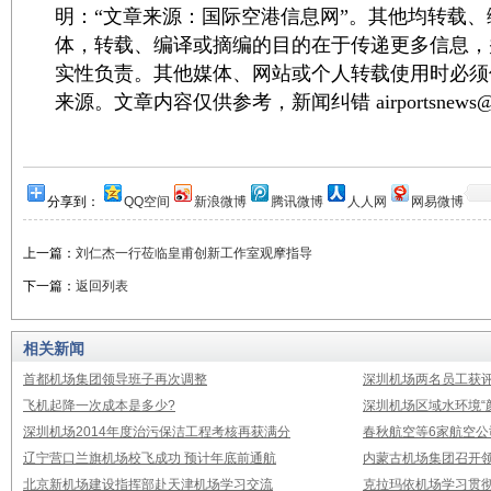
明：“文章来源：国际空港信息网”。其他均转载
体，转载、编译或摘编的目的在于传递更多信息，
实性负责。其他媒体、网站或个人转载使用时必须
来源。文章内容仅供参考，新闻纠错 airportsnews@1
分享到：
QQ空间
新浪微博
腾讯微博
人人网
网易微博
上一篇：
刘仁杰一行莅临皇甫创新工作室观摩指导
下一篇：
返回列表
相关新闻
首都机场集团领导班子再次调整
深圳机场两名员工获评
飞机起降一次成本是多少?
深圳机场区域水环境“
深圳机场2014年度治污保洁工程考核再获满分
春秋航空等6家航空公
辽宁营口兰旗机场校飞成功 预计年底前通航
内蒙古机场集团召开
北京新机场建设指挥部赴天津机场学习交流
克拉玛依机场学习贯