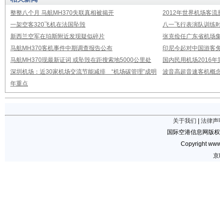
整整八个月 马航MH370失联真相被揭开
2012年世界机场客流
一架空客320飞机在法国坠毁
八一飞行表演队训练时
新西兰空军在珀斯附近发现疑似碎片
张克俭任广东省机场
马航MH370客机事件中期调查报告公布
印尼今起对中国游客免
马航MH370现最新证词 或坠毁在距搜索地5000公里处
国内民用机场2016
深圳机场：近30家机场交流节能减排 “机场碳管理”成明
波音高超音速客机概念
年重点
关于我们
|
法律声
国际空港信息网版权
Copyright www.
京