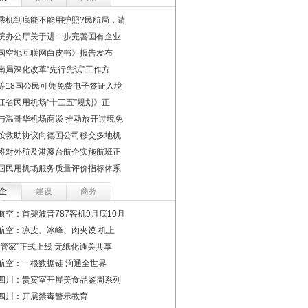
乘机到底能不能用护照?民航局，请
院办公厅关于进一步完善国有企业
国空地互联网白皮书》报告发布
南局深化改革“先行先试”工作方
等18国公民可凭免费电子签证入境
江省民用机场“十三五”规划》正
与温哥华机场商谈 推动放开过境免
按救助协议向德国公司移交多地机
将对外航及港澳台航企实施航班正
国民用机场服务质量评价指标体系
企
建设
商务
航空：首架波音787客机9月底10月
航空：凉皮、冰峰、肉夹馍 机上
鹏管家”正式上线 无纸化通关共享
航空：一根数据链 沟通全世界
四川：贵宾室开展美食品鉴周系列
四川：开展禁毒警示教育