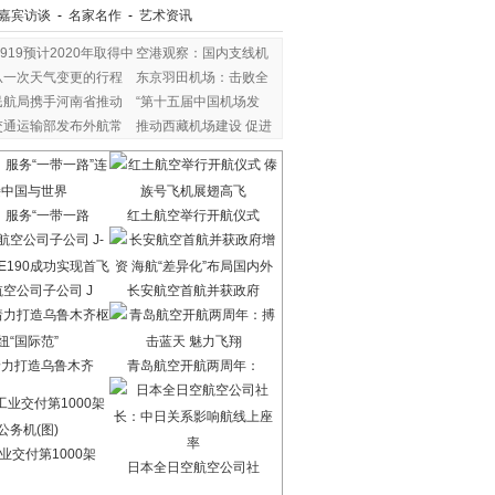
嘉宾访谈
-
名家名作
-
艺术资讯
C919预计2020年取得中
空港观察：国内支线机
从一次天气变更的行程
东京羽田机场：击败全
民航局携手河南省推动
“第十五届中国机场发
交通运输部发布外航常
推动西藏机场建设 促进
：服务“一带一路
红土航空举行开航仪式
空公司子公司 J
长安航空首航并获政府
着力打造乌鲁木齐
青岛航空开航两周年：
业交付第1000架
日本全日空航空公司社