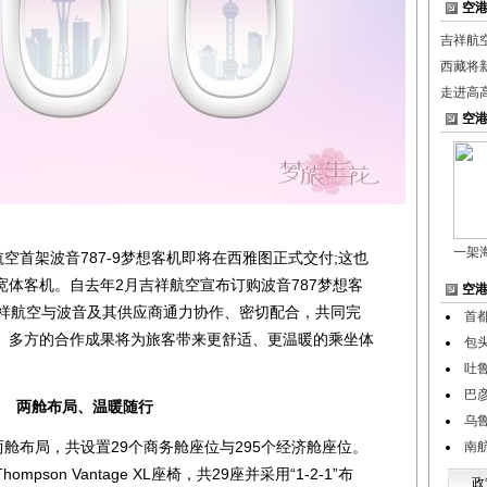
空
吉祥航
西藏将
走进高
空
一架
首架波音787-9梦想客机即将在西雅图正式交付;这也
体客机。自去年2月吉祥航空宣布订购波音787梦想客
空
吉祥航空与波音及其供应商通力协作、密切配合，共同完
首
。多方的合作成果将为旅客带来更舒适、更温暖的乘坐体
包
吐
巴
两舱布局、温暖随行
乌
舱布局，共设置29个商务舱座位与295个经济舱座位。
南
son Vantage XL座椅，共29座并采用“1-2-1”布
政