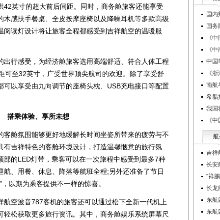
供42英寸的超大前后间距。同时，商务舱旅客还能享受
国内
的木感扶手餐桌、全皮按摩座椅以及降噪耳机等多款高级
国务
温阅读灯设计将让旅客全程都感受到吉祥航空的温暖服
《中
《中
出行感受，为经济舱旅客选用高端舒适、符合人体工程
中国
最大间距可至32英寸，广受世界顶尖航司的欢迎。除了享受舒
《浙
南航
都可以享受由九向调节的座椅头枕、USB充电接口等配置
希腊
我国
搭乘体验、享所未想
《中
客舱氛围能够更好地缓解长时间坐姿所带来的疲劳与不
航
具有吉祥特色的客舱环境设计，打造温馨惬意的旅行氛
吉祥
部的LED灯带，乘客可以在一次旅程中感受到最多7种
长安
巡航、用餐、休息、降落等航班全程;另外还准备了节日
“祥
”，以期为乘客提供不一样的惊喜。
长龙
东航
空波音787客机的旅客还可以通过松下全新一代机上
东航
可轻松获取更多旅行资讯。其中，商务舱娱乐系统屏幕尺