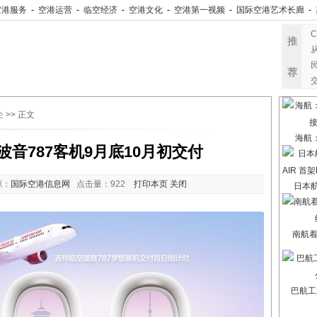
空港服务
-
空港运营
-
临空经济
-
空港文化
-
空港第一视频
-
国际空港艺术长廊
-
推
荐
企
>> 正文
海航
音787客机9月底10月初交付
源：
国际空港信息网
点击量：
922
打印本页
关闭
日本航
南航
巴航工