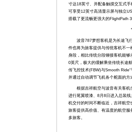
寸达18英寸、并配备触摸交互式
可享受12英寸高清显示屏与独立U
搭载了更流畅更强大的FlightPa
“
波音787梦想客机是为长途飞行
件也将为旅客提供与传统客机不一
身段，相比传统分段铆接客机能够承
0英尺，极大的缓解乘坐传统长途航
传飞控技术(FBW)与Smooth 
并通过自动调节飞机各个舵面的方
根据吉祥航空与波音有关客机生产时
进行尾翼喷漆、8月8日进入总装线
机交付的时间不断临近，吉祥航空
旅客提供高价值、有温度的航空服
多旅客。