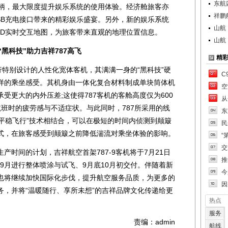
东航
手柄，最大限度提升娱乐系统的使用体验。经济舱旅客亦
祥鹏
SB充电接口带来的精彩娱乐盛宴。另外，新的娱乐系统
山航
th 3D实时交互地图，为旅客带来直观的地理位置信息。
山航
黑科技”助力吉祥787高飞
精
特别设计的人性化宽体客机，其满满一身的“黑科技”硬
C
样的乘坐感受。其机身由一体化复合材料制成单块筒体机
空
受更大的内外压差;这使得787客机的客舱高度仅为600
从
班时的疲劳感与不适症状。与此同时，787所采用的线
东
Ride“平稳飞行”技术相结合，可以在极短的时间内侦测到颠簸
民
式，在旅客感受到颠簸之前降低湍流对乘坐体验的影响。
“
交
间的计划，吉祥航空首架787-9客机将于7月21日
推
;9月进行整体喷涂与试飞、9月底10月初交付。伴随着新
今
也将继续加快国际化步伐，提升航空服务品质，为更多的
因
务，并将“温暖随行、享所未想”的吉祥品牌文化传递给更
热点
服务
责编：admin
航线