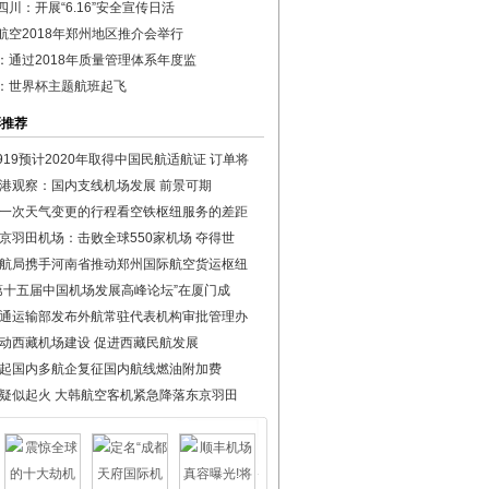
四川：开展“6.16”安全宣传日活
航空2018年郑州地区推介会举行
：通过2018年质量管理体系年度监
：世界杯主题航班起飞
彩推荐
919预计2020年取得中国民航适航证 订单将
港观察：国内支线机场发展 前景可期
一次天气变更的行程看空铁枢纽服务的差距
京羽田机场：击败全球550家机场 夺得世
航局携手河南省推动郑州国际航空货运枢纽
第十五届中国机场发展高峰论坛”在厦门成
通运输部发布外航常驻代表机构审批管理办
动西藏机场建设 促进西藏民航发展
起国内多航企复征国内航线燃油附加费
疑似起火 大韩航空客机紧急降落东京羽田