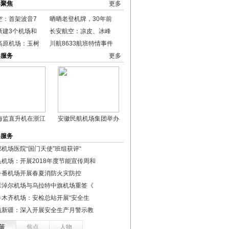
港聚焦
更多
空：首架波音7
晒晒老登机牌，30年前
新建3个机场和
长安航空：凉皮、冰峰
高原机场：玉树
川航8633航班特情事件
港服务
更多
海监直升机在浙江
安徽民航机场集团举办
港服务
都机场医院“国门天使”班组获评“
头机场：开展2018年度节能宣传周和
鲁番机场开展春夏消防火灾防控
彦淖尔机场与乌拉特中旗机场重签《
鲁木齐机场：安检总站开展“安全生
航新疆：深入开展安全生产月警示教
策
焦点
人物